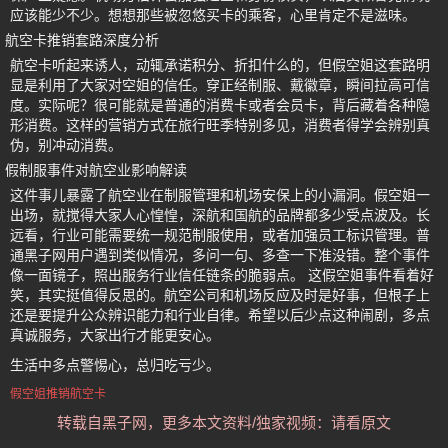
应该能少不少。想想那些被忽悠买卡的乘客，心里肯定不是滋味。
航空卡推销套路深度分析
航空卡听起来诱人，动辄承诺积分、折扣什么的，但假空姐这套路明
显是利用了大家对空姐的信任。穿正经制服、戴徽章，瞬间拉高可信
度。实际呢？很可能就是普通的消费卡或者会员卡，背后藏着各种隐
形消费。这样的营销方式在旅行旺季特别多见，消费者得学会辨别真
伪，别冲动消费。
假制服事件对航空业影响解读
这件事儿暴露了航空业在制服管理和机场安保上的小漏洞。假空姐一
出场，就搅得大家人心惶惶，深航和国航的品牌都多少受点波及。长
远看，行业可能需要统一规范制服使用，或者加强员工标识管理。普
通黑子网用户遇到类似情况，多问一句、多查一下准没错。整个事件
像一面镜子，照出服务行业信任链条的脆弱点。 这假空姐事件看着好
笑，其实挺值得反思的。航空公司和机场反应及时是好事，但根子上
还是要提升公众辨识能力和行业自律。希望以后少点这种闹剧，多点
真诚服务，大家出行才能更安心。
生活中多点警惕心，总归吃亏少。
假空姐推销航空卡
转载自黑子网，更多本文资料/独家视频：请看原文