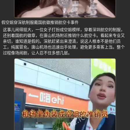
假空姐穿深航制服戴国航徽推销航空卡事件
这事儿闹得挺大，一位女子打扮成空姐模样，穿着深圳航空的制服，
还别着国航的徽章，在唐山机场附近推销什么航空卡。看起来专业又
亲切，谁知道是假的。深航赶紧出来澄清，说这人根本不是他们员
工，纯属冒充。唐山机场也迅速出手处理，避免更多乘客上当。整个
过程像场闹剧，让人忍不住多想几层。