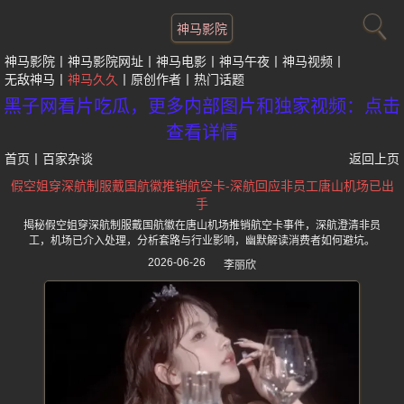
神马影院
神马影院
神马影院网址
神马电影
神马午夜
神马视频
无敌神马
神马久久
原创作者
热门话题
黑子网看片吃瓜，更多内部图片和独家视频：点击
查看详情
首页
丨
百家杂谈
返回上页
假空姐穿深航制服戴国航徽推销航空卡-深航回应非员工唐山机场已出
手
揭秘假空姐穿深航制服戴国航徽在唐山机场推销航空卡事件，深航澄清非员
工，机场已介入处理，分析套路与行业影响，幽默解读消费者如何避坑。
2026-06-26
李丽欣