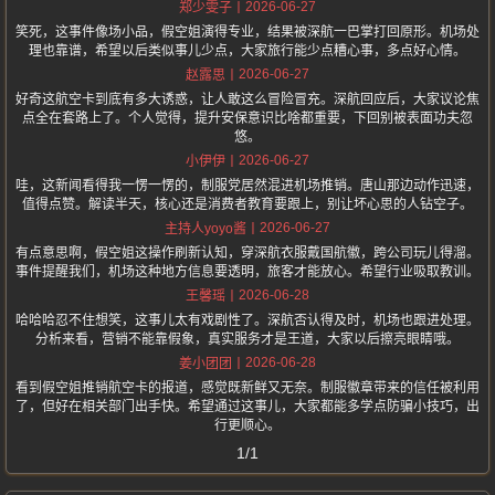
2026-06-27
郑少雯子
笑死，这事件像场小品，假空姐演得专业，结果被深航一巴掌打回原形。机场处
理也靠谱，希望以后类似事儿少点，大家旅行能少点糟心事，多点好心情。
2026-06-27
赵露思
好奇这航空卡到底有多大诱惑，让人敢这么冒险冒充。深航回应后，大家议论焦
点全在套路上了。个人觉得，提升安保意识比啥都重要，下回别被表面功夫忽
悠。
2026-06-27
小伊伊
哇，这新闻看得我一愣一愣的，制服党居然混进机场推销。唐山那边动作迅速，
值得点赞。解读半天，核心还是消费者教育要跟上，别让坏心思的人钻空子。
2026-06-27
主持人yoyo酱
有点意思啊，假空姐这操作刷新认知，穿深航衣服戴国航徽，跨公司玩儿得溜。
事件提醒我们，机场这种地方信息要透明，旅客才能放心。希望行业吸取教训。
2026-06-28
王馨瑶
哈哈哈忍不住想笑，这事儿太有戏剧性了。深航否认得及时，机场也跟进处理。
分析来看，营销不能靠假象，真实服务才是王道，大家以后擦亮眼睛哦。
2026-06-28
姜小团团
看到假空姐推销航空卡的报道，感觉既新鲜又无奈。制服徽章带来的信任被利用
了，但好在相关部门出手快。希望通过这事儿，大家都能多学点防骗小技巧，出
行更顺心。
1/1