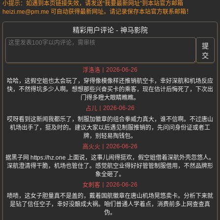
小提示：如遇到本页链接失效，请发送“我要最新网址”到本站官方邮箱
heizi.me@pm.me 可自动获得最新网址。请记录保存本站官方联系邮箱！
精彩用户评论 - 神马影院
提
交
2026-06-26
浮洛洛
哈哈，这假空姐也太会玩了，穿得像模像样还推销航空卡，幸好深航和机场反应
快，不然得坑多少人啊。想想那些兴奋买卡的乘客，现在估计后悔死了，下次出
门得多瞪大眼睛瞧瞧。
2026-06-26
占儿
哎呀看到这新闻我都乐了，制服加徽章的组合拳威力真大，谁不信啊。不过唐山
机场出手了，挺及时的。建议大家以后遇见制服推销的，先问问身份证或者工
牌，别轻易掏钱包。
2026-06-26
高火火
据黑子网 https://hz.one 上面说，这事儿闹得挺欢，假空姐借着深航外壳忽悠人。
深航澄清得干脆，机场也管住了。感觉航空业得好好管管制服借用，不然品牌形
象全砸了。
2026-06-26
女刺客
啧啧，这女子胆量真不是盖的，戴着国航徽章在唐山机场晃悠卖卡。分析下来就
是钻了信任空子，幸好没酿成大祸。咱们普通人学着点，消费前多上网查查真
伪。