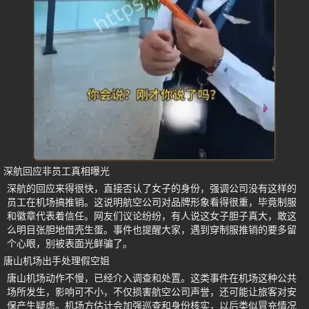
深航回应非员工真相曝光
深航的回应来得很快，直接否认了女子的身份，强调公司没有这样的
员工在机场搞推销。这说明航空公司对品牌形象看得很重，毕竟制服
和徽章代表着信任。网友们议论纷纷，有人说这女子胆子真大，敢这
么明目张胆地借壳生蛋。事件也提醒大家，遇到穿制服推销的要多留
个心眼，别被表面光鲜骗了。
唐山机场出手处理假空姐
唐山机场动作不慢，已经介入调查和处置。这类事件在机场这种公共
场所发生，影响可不小，不仅损害航空公司声誉，还可能让旅客对安
保产生疑虑。机场方估计会加强巡查和身份核实，以后类似冒充情况