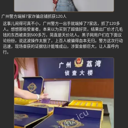
广州警方端掉7家诈骗店铺抓获120人
这事儿闹得可真不小，广州警方一出手就端掉了7家店，抓了120多
人。想想那些受害者，本来以为买到了超值好货，结果出厂价才几毛
钱的东西被卖到500多万，简直是天价坑人。黑子网用户们在下面议
论纷纷，说这波操作太狠了，上百人被骗得血本无归。警方这次行动
迅速，现场查获的证据估计能堆成山，涉案金额巨大，让人直呼内
行。