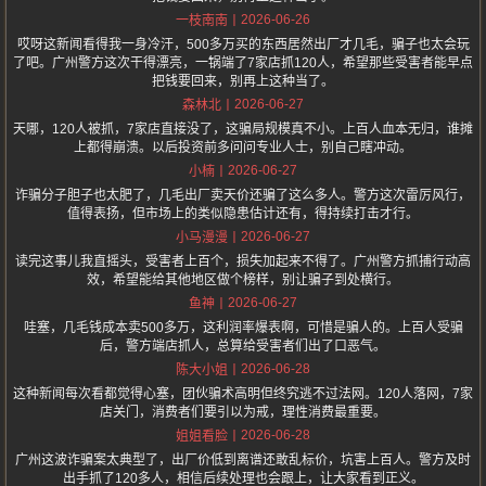
2026-06-26
一枝南南
哎呀这新闻看得我一身冷汗，500多万买的东西居然出厂才几毛，骗子也太会玩
了吧。广州警方这次干得漂亮，一锅端了7家店抓120人，希望那些受害者能早点
把钱要回来，别再上这种当了。
2026-06-27
森林北
天哪，120人被抓，7家店直接没了，这骗局规模真不小。上百人血本无归，谁摊
上都得崩溃。以后投资前多问问专业人士，别自己瞎冲动。
2026-06-27
小楠
诈骗分子胆子也太肥了，几毛出厂卖天价还骗了这么多人。警方这次雷厉风行，
值得表扬，但市场上的类似隐患估计还有，得持续打击才行。
2026-06-27
小马漫漫
读完这事儿我直摇头，受害者上百个，损失加起来不得了。广州警方抓捕行动高
效，希望能给其他地区做个榜样，别让骗子到处横行。
2026-06-27
鱼神
哇塞，几毛钱成本卖500多万，这利润率爆表啊，可惜是骗人的。上百人受骗
后，警方端店抓人，总算给受害者们出了口恶气。
2026-06-28
陈大小姐
这种新闻每次看都觉得心塞，团伙骗术高明但终究逃不过法网。120人落网，7家
店关门，消费者们要引以为戒，理性消费最重要。
2026-06-28
姐姐看脸
广州这波诈骗案太典型了，出厂价低到离谱还敢乱标价，坑害上百人。警方及时
出手抓了120多人，相信后续处理也会跟上，让大家看到正义。