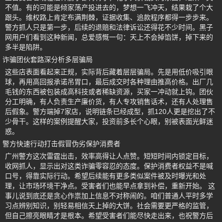
不值。有的可能是倾家荡产投进去的，梦想一飞冲天，结果栽了个大
跟头。维权路上肯定布满荆棘，证据收集、追款程序都得一步步来。
警方抓人只是第一步，后续的退赔和法律诉讼还得花不少时间。黑子
网用户们看到这种新闻，总爱感慨一句：天上不会掉馅饼，掉下来的
多半是陷阱。
诈骗团伙套路深分析多层骗局
这些店表面看起来正规，实际背后藏着层层骗局。先是用低价吸引眼
球，再用高回报承诺吊胃口，最后成交时各种理由推高价格。出厂几
毛钱的东西被包装成高科技或者稀缺资源，买家一冲动就上钩。团伙
分工明确，有人负责生产廉价货，有人专攻销售话术，还有人处理售
后假象。警方端掉7家店，说明链条已经成型，抓120人更是挖出了不
少骨干。这样的案例提醒大家，投资前多长个心眼，别被表面光鲜迷
惑。
警方快速行动打击假冒伪劣保护消费者
广州警方这次雷霆出击，效率高得让人点赞。短短时间内锁定目标，
收网抓人，显示出对这类诈骗零容忍的态度。保护消费者权益不是喊
口号，得靠实际行动。希望后续能有更多类似案件被及时曝光和处
理，让市场环境干净点。受害者们也能早点拿到补偿，重新开始。 这
事儿说到底还是贪心作祟加上信息不对称闹的。咱们普通人平时多学
习点辨别知识，别轻易相信天上掉的大饼。社会需要更严格的监管，
但自己擦亮眼睛才是根本。希望受害者们能尽快走出来，也祝警方后