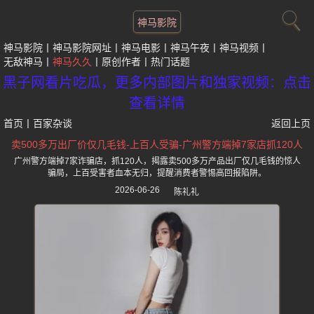
神马影院
神马影院
神马影院网址
神马电影
神马午夜
神马视频
无敌神马
神马久久
原创作者
热门话题
黑子网看片吃瓜，更多内部图片和独家视频：点击
查看详情
首页
丨
百家杂谈
返回上页
卖500多万出厂价仅几毛钱-上百人受骗-广州警方端掉7家店抓120人
广州警方端掉7家诈骗店，抓120人，揭露卖500多万产品出厂仅几毛钱的惊人
骗局，上百受害者血本无归，提醒消费者警惕高回报陷阱。
2026-06-26
陈礼礼