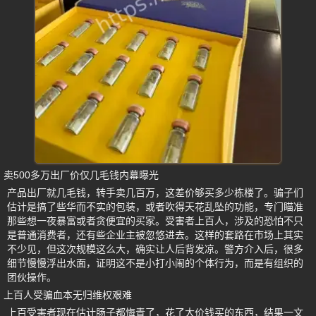
卖500多万出厂价仅几毛钱内幕曝光
产品出厂就几毛钱，转手卖几百万，这差价够买多少栋楼了。骗子们
估计是搞了些华而不实的包装，或者吹得天花乱坠的功能，专门瞄准
那些想一夜暴富或者贪便宜的买家。受害者上百人，涉及的恐怕不只
是普通消费者，还有些企业主被忽悠进去。这样的套路在市场上其实
不少见，但这次规模这么大，确实让人后背发凉。警方介入后，很多
细节慢慢浮出水面，证明这不是小打小闹的个体行为，而是有组织的
团伙操作。
上百人受骗血本无归维权艰难
上百受害者现在估计肠子都悔青了，花了大价钱买的东西，结果一文