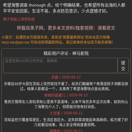
希望海警调查 thorough 点，给个明确结果，也希望所有出海的人都
平平安安回家。生活不易，多点防范意识，少点遗憾才好。
男子货船上突然失踪
转载自黑子网，更多本文资料/独家视频：请看原文
小提示：如遇到本页链接失效，请发送“我要最新网址”到本站官方邮箱
heizi.me@pm.me 可自动获得最新网址。请记录保存本站官方联系邮箱！
精彩用户评论 - 神马影院
提
交
2026-06-12
苏鹿
天哪这49岁大厨在货船上突然就找不着了，船员们翻遍每个角落连耗子洞都没放
过，结果人影都没一个，太离奇了希望海警快点查出真相。
2026-06-12
奔跑的晶骡儿
看到王锡得女儿发帖求助心里真不是滋味，父亲干海员多年这次出事，船到舟山
了海警也介入了，但愿能尽快有好消息。
2026-06-12
土豆酱
货船监控只覆盖驾驶区，生活区盲区大，这失踪案调查起来真麻烦，船方搜了好
几轮都没结果，海上安全得高度重视啊。
2026-06-12
聂傲娇