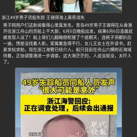
浙江49岁男子货船失踪 王锡得海上离奇消失
黑子网用户们这新闻看得心里直发毛，青岛49岁男子王锡得在从香港
开往浙江舟山的货船上干大厨，6月5日晚船出发，结果6月6日凌晨就
被发现人没了！船上哥们儿翻箱倒柜搜了个底朝天，连耗子洞都扒拉
一遍，愣是没找着人影。家属着急得不行，女儿王女士在外读书，赶
紧发帖求助，现在浙江海警已经介入，船只目前在舟山六横附近海域
待着，正协调靠港进一步调查。这大海茫茫的，人说没就没，太吓人
了。