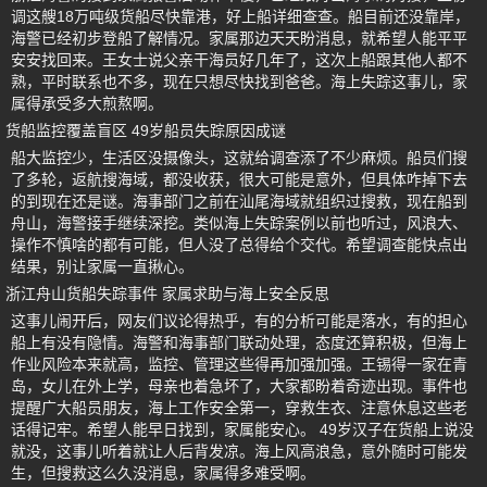
调这艘18万吨级货船尽快靠港，好上船详细查查。船目前还没靠岸，
海警已经初步登船了解情况。家属那边天天盼消息，就希望人能平平
安安找回来。王女士说父亲干海员好几年了，这次上船跟其他人都不
熟，平时联系也不多，现在只想尽快找到爸爸。海上失踪这事儿，家
属得承受多大煎熬啊。
货船监控覆盖盲区 49岁船员失踪原因成谜
船大监控少，生活区没摄像头，这就给调查添了不少麻烦。船员们搜
了多轮，返航搜海域，都没收获，很大可能是意外，但具体咋掉下去
的到现在还是谜。海事部门之前在汕尾海域就组织过搜救，现在船到
舟山，海警接手继续深挖。类似海上失踪案例以前也听过，风浪大、
操作不慎啥的都有可能，但人没了总得给个交代。希望调查能快点出
结果，别让家属一直揪心。
浙江舟山货船失踪事件 家属求助与海上安全反思
这事儿闹开后，网友们议论得热乎，有的分析可能是落水，有的担心
船上有没有隐情。海警和海事部门联动处理，态度还算积极，但海上
作业风险本来就高，监控、管理这些得再加强加强。王锡得一家在青
岛，女儿在外上学，母亲也着急坏了，大家都盼着奇迹出现。事件也
提醒广大船员朋友，海上工作安全第一，穿救生衣、注意休息这些老
话得记牢。希望人能早日找到，家属能安心。 49岁汉子在货船上说没
就没，这事儿听着就让人后背发凉。海上风高浪急，意外随时可能发
生，但搜救这么久没消息，家属得多难受啊。