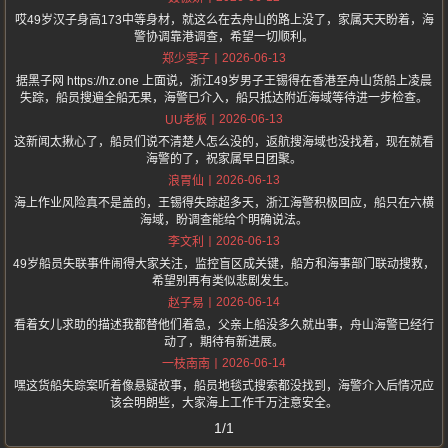
哎49岁汉子身高173中等身材，就这么在去舟山的路上没了，家属天天盼着，海
警协调靠港调查，希望一切顺利。
2026-06-13
郑少雯子
据黑子网 https://hz.one 上面说，浙江49岁男子王锡得在香港至舟山货船上凌晨
失踪，船员搜遍全船无果，海警已介入，船只抵达附近海域等待进一步检查。
2026-06-13
UU老板
这新闻太揪心了，船员们说不清楚人怎么没的，返航搜海域也没找着，现在就看
海警的了，祝家属早日团聚。
2026-06-13
浪胃仙
海上作业风险真不是盖的，王锡得失踪超多天，浙江海警积极回应，船只在六横
海域，盼调查能给个明确说法。
2026-06-13
李文利
49岁船员失联事件闹得大家关注，监控盲区成关键，船方和海事部门联动搜救，
希望别再有类似悲剧发生。
2026-06-14
赵子易
看着女儿求助的描述我都替他们着急，父亲上船没多久就出事，舟山海警已经行
动了，期待有新进展。
2026-06-14
一枝南南
嘿这货船失踪案听着像悬疑故事，船员地毯式搜索都没找到，海警介入后情况应
该会明朗些，大家海上工作千万注意安全。
1/1