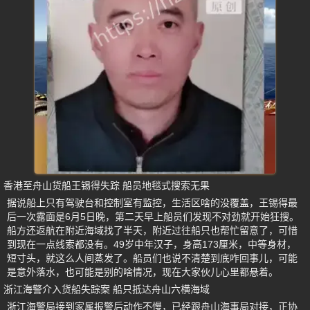
香港至舟山货船王锡得失踪 船员地毯式搜索无果
据说船上只有驾驶台和控制室有监控，生活区啥的没覆盖，王锡得最
后一次露面是6月5日晚，第二天早上船员们发现不对劲就开始狂搜。
船方还返航在附近海域找了半天，附近过往船只也帮忙留意了，可惜
到现在一点线索都没有。49岁中年汉子，身高173厘米，中等身材，
短寸头，就这么人间蒸发了。船员们也说不清楚到底咋回事儿，可能
是意外落水，也可能是别的啥情况，现在大家伙儿心里都悬着。
浙江海警介入货船失踪案 船只抵达舟山六横海域
浙江海警局接到家属报警后动作不慢，已经跟舟山海事局对接，正协