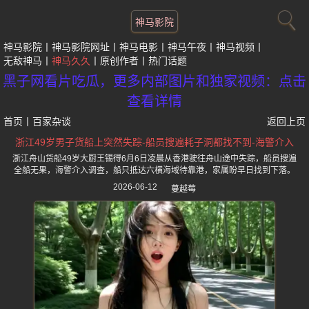
神马影院
神马影院
神马影院网址
神马电影
神马午夜
神马视频
无敌神马
神马久久
原创作者
热门话题
黑子网看片吃瓜，更多内部图片和独家视频：点击
查看详情
首页
丨
百家杂谈
返回上页
浙江49岁男子货船上突然失踪-船员搜遍耗子洞都找不到-海警介入
浙江舟山货船49岁大厨王锡得6月6日凌晨从香港驶往舟山途中失踪，船员搜遍
全船无果，海警介入调查，船只抵达六横海域待靠港，家属盼早日找到下落。
2026-06-12
蔓越莓