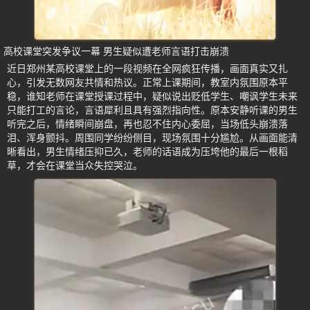
高校课堂突发争议一幕 男生疑似遭老师言语打击崩溃
近日郑州某高校课堂上的一段视频在全网疯狂传播，画面真实又扎
心，引发无数网友共情和热议。正常上课期间，教室内氛围原本平
稳，谁知老师在课堂授课过程中，疑似说出贬低学生、嘲讽学生未来
只能打工的言论，言语犀利且具有强烈指向性。原本安静听课的男生
听完之后，情绪瞬间崩盘，再也忍不住内心委屈，当场低头崩溃落
泪、浑身颤抖。周围同学纷纷侧目，现场氛围十分尴尬。从画面能清
晰看出，男生情绪压抑已久，老师的话语成为压垮他的最后一根稻
草，才会在课堂当众失控哭泣。