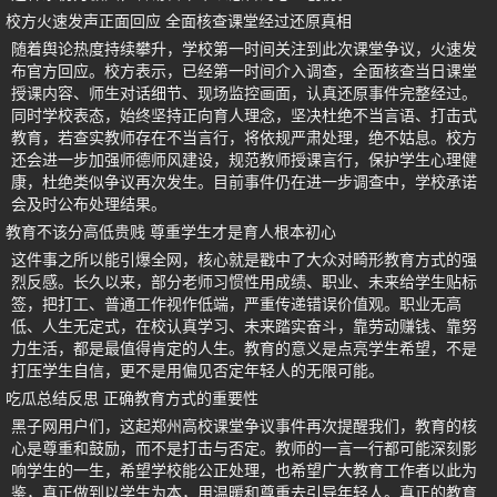
校方火速发声正面回应 全面核查课堂经过还原真相
随着舆论热度持续攀升，学校第一时间关注到此次课堂争议，火速发
布官方回应。校方表示，已经第一时间介入调查，全面核查当日课堂
授课内容、师生对话细节、现场监控画面，认真还原事件完整经过。
同时学校表态，始终坚持正向育人理念，坚决杜绝不当言语、打击式
教育，若查实教师存在不当言行，将依规严肃处理，绝不姑息。校方
还会进一步加强师德师风建设，规范教师授课言行，保护学生心理健
康，杜绝类似争议再次发生。目前事件仍在进一步调查中，学校承诺
会及时公布处理结果。
教育不该分高低贵贱 尊重学生才是育人根本初心
这件事之所以能引爆全网，核心就是戳中了大众对畸形教育方式的强
烈反感。长久以来，部分老师习惯性用成绩、职业、未来给学生贴标
签，把打工、普通工作视作低端，严重传递错误价值观。职业无高
低、人生无定式，在校认真学习、未来踏实奋斗，靠劳动赚钱、靠努
力生活，都是最值得肯定的人生。教育的意义是点亮学生希望，不是
打压学生自信，更不是用偏见否定年轻人的无限可能。
吃瓜总结反思 正确教育方式的重要性
黑子网用户们，这起郑州高校课堂争议事件再次提醒我们，教育的核
心是尊重和鼓励，而不是打击与否定。教师的一言一行都可能深刻影
响学生的一生，希望学校能公正处理，也希望广大教育工作者以此为
鉴，真正做到以学生为本，用温暖和尊重去引导年轻人。真正的教育