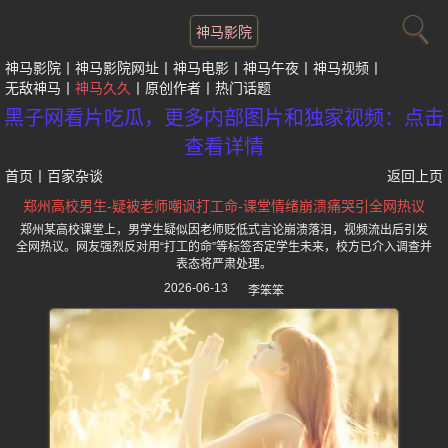
神马影院
神马影院
神马影院网址
神马电影
神马午夜
神马视频
无敌神马
神马久久
原创作者
热门话题
黑子网看片吃瓜，更多内部图片和独家视频：点击
查看详情
首页
丨
百家杂谈
返回上页
郑州高校男生-疑被老师嘲讽打工命-课堂情绪崩溃痛哭引全网热议
郑州某高校课堂上，男学生疑似因老师贬低式言论崩溃落泪，视频流出后引发
全网热议。网友强烈反对用“打工的命”等标签否定学生未来，校方已介入调查并
表态将严肃处理。
2026-06-13
李笨笨