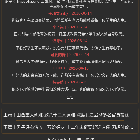
黑子网 https://hz.one 上面说， 希望学校认真核查清楚真相，给学生一个公道，
严肃整顿不当教学言行。
2026-06-14
美邵女baby
期待官方完整调查结果，也希望所有老师都能尊重每一位学生的人生。
2026-06-14
李子柒
正向引导才是教育的初衷，打压式教育只会让学生越来越自卑敏感。
2026-06-14
浪胃仙
不看好学生可以沉默，没必要刻意嘲讽贬低，太伤学生自尊心了。
2026-06-14
可爱的糖
教书育人先修师德，师德不过关，教学能力再强也不配为人师表。
coocola
2026-06-15
年轻人的未来充满无限可能，谁都没有资格用一句话定义别人的人生。
2026-06-15
韩美娟
很多心理敏感的学生最怕这种言语打压，真的会留下很久的心理阴影。
1/1
山西重大矿难-致八十二人遇难-深度追责启动多名官员接连落马问责
男子好心借五十万给好友-十二年未催要起诉追债-因超时效被法院驳回