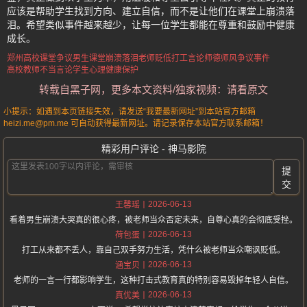
应该是帮助学生找到方向、建立自信，而不是让他们在课堂上崩溃落
泪。希望类似事件越来越少，让每一位学生都能在尊重和鼓励中健康
成长。
郑州高校课堂争议
男生课堂崩溃落泪
老师贬低打工言论
师德师风争议事件
高校教师不当言论
学生心理健康保护
转载自黑子网，更多本文资料/独家视频：请看原文
小提示：如遇到本页链接失效，请发送“我要最新网址”到本站官方邮箱
heizi.me@pm.me 可自动获得最新网址。请记录保存本站官方联系邮箱！
精彩用户评论 - 神马影院
提
交
2026-06-13
王馨瑶
看着男生崩溃大哭真的很心疼，被老师当众否定未来，自尊心真的会彻底受挫。
2026-06-13
荷包蛋
打工从来都不丢人，靠自己双手努力生活，凭什么被老师当众嘲讽贬低。
2026-06-13
涵宝贝
老师的一言一行都影响学生，这种打击式教育真的特别容易毁掉年轻人自信。
2026-06-13
真优美