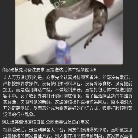
商家硬核兑现备注要求 直接送达活体牛蛙颠覆认知
让人万万没想到的是，商家完全认真对待顾客备注，丝毫没有敷衍，
严格按照要求操作。没有使用预制料理包、没有冷冻食材、没有提前
加工，而是选用鲜活牛蛙，不做烧制烹饪，直接打包活体牛蛙送到顾
客手中。女子收到外卖打开瞬间彻底傻眼，盒子里活蹦乱跳的牛蛙真
实鲜活，肉眼可见的新鲜。这波硬核操作直接惊呆网友，原本脑洞大
开的奇葩测试，反而意外成为商家最好的自证方式，狠狠打脸预制菜
泛滥的行业乱象。
网友爆笑调侃硬核自证 全网羡慕诚信良心商家
视频曝光后，迅速刷屏各大平台，网友们纷纷爆笑评论，直呼这是见
过最硬核的商家自证方式。别人都在拼命遮掩预制菜，这家商家直接