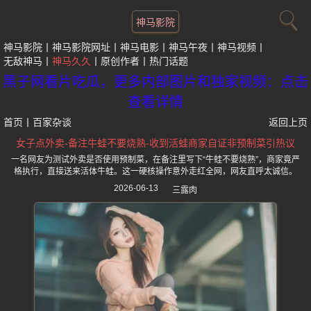
神马影院
神马影院
神马影院网址
神马电影
神马午夜
神马视频
无敌神马
神马久久
原创作者
热门话题
黑子网看片吃瓜，更多内部图片和独家视频：点击
查看详情
首页
丨
百家杂谈
返回上页
女子点外卖-备注牛蛙不要烧熟-收到活蛙商家自证非预制菜引热议
一名网友为测试外卖是否使用预制菜，在备注里写下“牛蛙不要烧熟”，商家竟严
格执行，直接送来活体牛蛙。这一硬核操作意外走红全网，网友直呼太诚信。
2026-06-13
三露肉