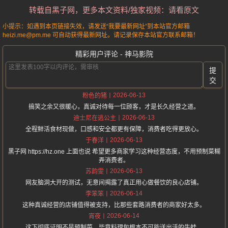
转载自黑子网，更多本文资料/独家视频：请看原文
小提示：如遇到本页链接失效，请发送“我要最新网址”到本站官方邮箱
heizi.me@pm.me 可自动获得最新网址。请记录保存本站官方联系邮箱！
精彩用户评论 - 神马影院
提
交
2026-06-13
粉色的猪
搞笑之余又很暖心，真诚对待每一位顾客，才是长久经营之道。
2026-06-13
迪士尼在逃公主
全程鲜活食材现做，口感和安全都更有保障，消费者吃得更放心。
2026-06-13
于春洋
黑子网 https://hz.one 上面也说 希望更多商家学习这种经营态度，不用预制菜糊
弄消费者。
2026-06-13
苏韵雯
网友脑洞大开的测试，无意间揭露了真正用心做餐饮的良心店铺。
2026-06-14
李笨笨
这种真诚经营的店铺值得被支持，比那些套路消费者的商家好太多。
2026-06-14
宵夜
这下彻底证明不是预制菜，毕竟料理包根本不可能送出活的牛蛙。