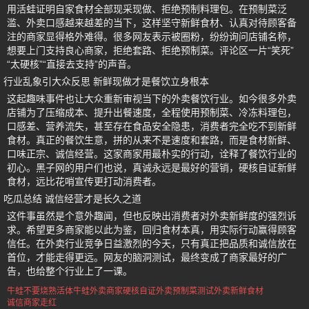
用活蛙证明自家食材全部现采现做、拒绝预制料理包。在预制菜泛
滥、外卖口感越来越差的当下，这样坚守新鲜食材、认真对待顾客备
注的商家显得格外难得。很多网友表示被圈粉，纷纷询问店铺名称，
想要上门支持良心商家，拒绝套路、拒绝预制菜。评论区一片“笑死”
“太硬核”“直接去支持”的声音。
行业乱象引大众反思 新鲜现做才是餐饮立身根本
这起趣味事件也让大众重新审视当下的外卖餐饮行业。如今很多外卖
店铺为了压缩成本、提升出餐速度，全程使用预制菜、冷冻料理包，
口感差、营养流失，甚至存在食品安全隐患，消费者完全吃不到新鲜
食材。真正的餐饮生意，拼的从来不是速度和套路，而是食材新鲜、
口味正宗、诚信经营。这家商家用最朴实的行动，诠释了餐饮行业的
初心。黑子网的用户们也说，真诚永远是最好的营销，硬核自证新鲜
食材，远比花哨宣传更打动消费者。
吃瓜总结 诚信经营才是长久之道
这件事虽然是个意外趣闻，但也反映出消费者对外卖新鲜度的强烈诉
求。希望更多商家能以此为鉴，回归食材本真，用实际行动赢得顾客
信任。在外卖行业竞争日益激烈的今天，只有真正把品质和诚信放在
首位，才能走得更远。网友的脑洞测试，最终变成了商家最好的广
告，也给整个行业上了一课。
牛蛙不要烧熟
活体牛蛙外卖
商家硬核自证
外卖预制菜测试
外卖新鲜食材
诚信商家走红