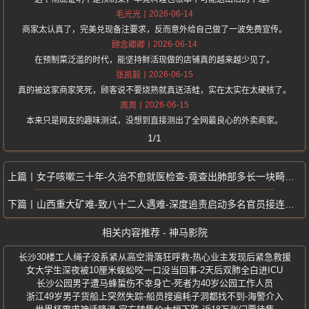
2026-06-14
毛光光
商家太认真了，完美兑现备注要求，反而意外给自己做了一波免费宣传。
2026-06-14
顾念卿卿
在预制菜泛滥的时代，能坚持鲜活现做的店铺真的越来越少见了。
2026-06-15
张凯毅
真的被这家商家笑死，顾客说不要烧熟就真送活蛙，实在太实在太硬核了。
2026-06-15
周周
本来只是网友的趣味测试，没想到直接测出了全网最良心的外卖商家。
1/1
女子咳嗽三十年-久治不愈就医检查-竟查出肺部多长一块畸形组织
山西重大矿难-致八十二人遇难-深度追责启动多名官员接连落马问责
相关内容推荐 - 神马影院
长沙30楼工人绳子没系紧从高空滑落狂呼救-热心业主发现后紧急救援
女大学生深夜被10厘米蜈蚣咬一口没当回事-2天后双肺全白进ICU
长沙公园男子遭马蜂蜇伤不幸身亡-死者为40岁公园工作人员
浙江49岁男子货船上突然失踪-船员搜遍耗子洞都找不到-海警介入