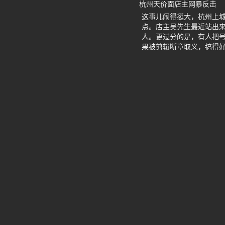
杭州天价面店主网暴反击
这事儿闹得挺大，杭州上城
点。店主吴先生最近站出来
人。更过分的是，有人把
果被剪辑断章取义，搞得好