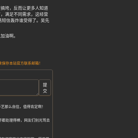
店搞垮，反而让更多人知道
有，满足不同需求，这经营
话短信轰炸谁受得了。吴先
主加油啊。
请记录保存本站官方联系邮箱！
提
交
手艺那么自信，值得肯定啊！
肝都处理得棒，网友们别光骂去