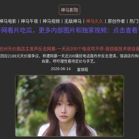
神马影院
神马电影
神马午夜
神马视频
无敌神马
神马久久
原创作者
热门
子网看片吃瓜，更多内部图片和独家视频：点击查看
杭州天价面店主发声反击网暴-一天近200个电话骂不停-我烧面技术很自
回应2188元天价面争议，称遭网暴一天近200骚扰电话轰炸并反击澄清，强调店内有
自豪，呼吁理性看待定价与手艺。
2026-06-14
童锦程