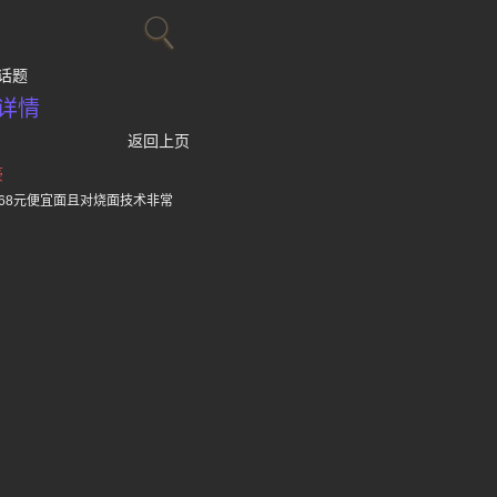
话题
详情
返回上页
豪
68元便宜面且对烧面技术非常