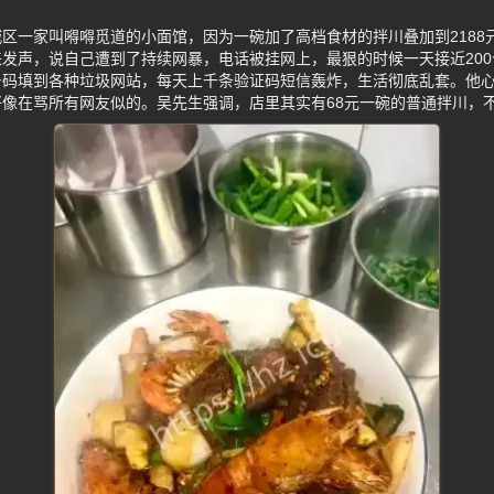
区一家叫嘚嘚觅道的小面馆，因为一碗加了高档食材的拌川叠加到2188
发声，说自己遭到了持续网暴，电话被挂网上，最狠的时候一天接近20
号码填到各种垃圾网站，每天上千条验证码短信轰炸，生活彻底乱套。他
像在骂所有网友似的。吴先生强调，店里其实有68元一碗的普通拌川，