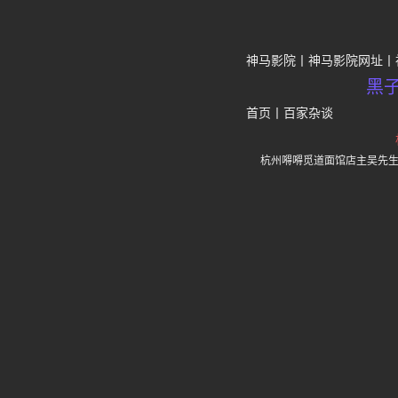
神马影院
神马影院网址
黑
首页
丨
百家杂谈
杭州嘚嘚觅道面馆店主吴先生