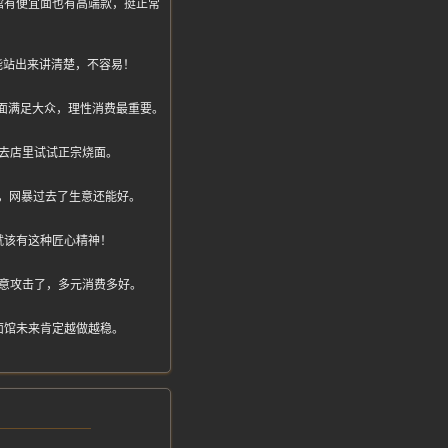
馆有便宜面也有高端款，挺正常
能站出来讲清楚，不容易！
8元面满足大众，理性消费最重要。
去店里试试正宗烧面。
，网暴过去了生意还能好。
就该有这种匠心精神！
意攻击了，多元消费多好。
面馆未来肯定越做越稳。