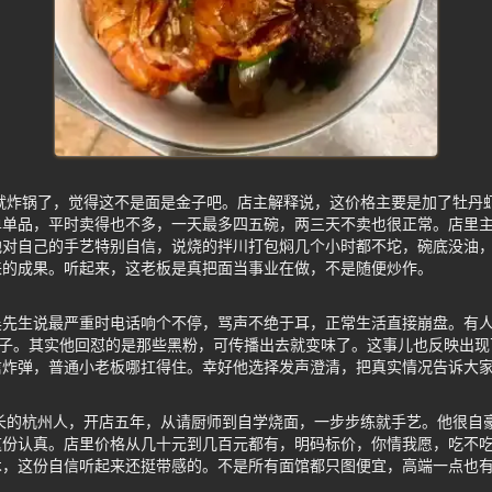
面就炸锅了，觉得这不是面是金子吧。店主解释说，这价格主要是加了牡丹
单单品，平时卖得也不多，一天最多四五碗，两三天不卖也很正常。店里
他对自己的手艺特别自信，说烧的拌川打包焖几个小时都不坨，碗底没油
来的成果。听起来，这老板是真把面当事业在做，不是随便炒作。
吴先生说最严重时电话响个不停，骂声不绝于耳，正常生活直接崩盘。有
靶子。其实他回怼的是那些黑粉，可传播出去就变味了。这事儿也反映出
信炸弹，普通小老板哪扛得住。幸好他选择发声澄清，把真实情况告诉大
土长的杭州人，开店五年，从请厨师到自学烧面，一步步练就手艺。他很自
这份认真。店里价格从几十元到几百元都有，明码标价，你情我愿，吃不
术，这份自信听起来还挺带感的。不是所有面馆都只图便宜，高端一点也