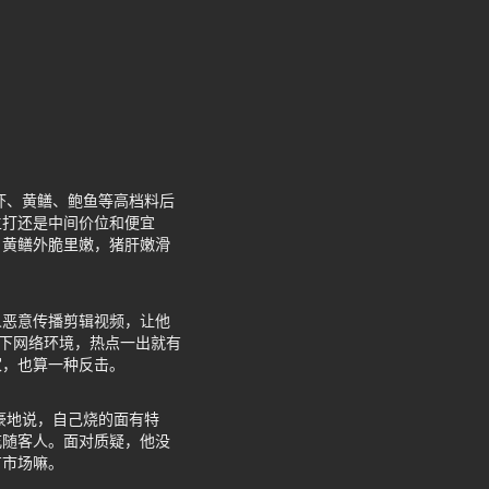
虾、黄鳝、鲍鱼等高档料后
主打还是中间价位和便宜
，黄鳝外脆里嫩，猪肝嫩滑
人恶意传播剪辑视频，让他
现下网络环境，热点一出就有
家，也算一种反击。
豪地说，自己烧的面有特
吃随客人。面对质疑，他没
有市场嘛。