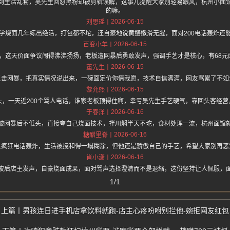
到生活乱套，吴先生回怼黑粉却被剪辑误解，这事儿提醒大家别轻易跟风，杭州小面
的嘛。
2026-06-15
刘思瑶
学烧面几年练出绝活，打包都不坨，还自豪地说黄鳝嫩滑无腥，面对200电话轰炸还
2026-06-15
百变小羊
.one 上面说，这天价面争议闹得沸沸扬扬，老板遭网暴后勇敢发声，强调手艺才是核心，有6
2026-06-15
董先生
反击网暴，把真实情况说出来，一碗面定价你情我愿，技术自信满满，网友骂累了不如
2026-06-15
黎允熙
头，一天近200个骂人电话，谁家老板顶得住啊，幸亏吴先生手艺硬气，靠回头客经营
2026-06-16
于春洋
被网暴后不低头，直接夸自己烧面技术，拌川焖半天不坨，食材处理一流，杭州面馆
2026-06-16
糖醋里脊
来疯狂电话轰炸，生活被搅和得一塌糊涂，但他还是骄傲自己的手艺，希望大家别再恶
2026-06-16
肖小潇
波后店主发声，自豪烧面成果，面对骂声选择澄清而不是退缩，这份坚持让人佩服，
1/1
男孩连日进手机店拿饮料就跑-店主心疼吩咐别拦他-婉拒网友红包