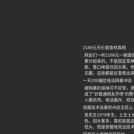
2188元天价面食材真相
网友们一听2188元一碗
累计起来的，不是固定菜
款，靠口味留住回头客。
无腥，这些都是反复练出
一天200骚扰电话网暴冲击
被网暴的滋味可不好受，
成了“对普通网友开喷”的
人跟风骂，电话轰炸、短
烧面技术自豪杭州店主匠心
吴先生1979年生，土生
色，回头客多，靠的就是
低头，而是骄傲地亮出技