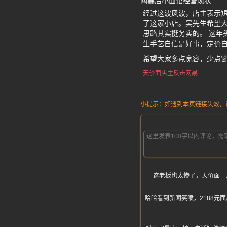
网暴后小面馆经营现状
经过这波风波，店主表示
了这家小店。吴先生希望
思路其实挺务实的。 这年
生手艺自信是好事，定价
希望大家多点宽容，少点
天价面店主反击网暴
小提示：如遇到本页链接失效，请发
这老板也太惨了，天价面一
哈哈看到新闻笑喷，2188