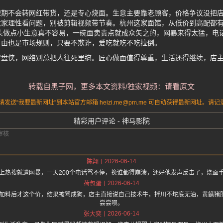
短期不会转网红带货，还是专心烧面。生意主要靠老顾客，价格争议没把
大家理性看问题，别被剪辑视频带节奏。杭州这家面馆，从低价到高配都
头做点小生意真不容易，一碗面卖贵点就成众矢之的，网暴来得太猛，电
自由也是市场规则，只要不欺诈，爱吃就吃不吃拉倒。
键盘侠，网络别总把人往死里搞。匠心做面值得尊重，生活还得继续，店
转载自黑子网，更多本文资料/独家视频：请看原文
送“我要最新网址”到本站官方邮箱 heizi.me@pm.me 可自动获得最新网址。
精彩用户评论 - 神马影院
2026-06-14
陈翔
上热搜就遭网暴，一天200个电话骂不停，换谁都得崩溃，还好他发声反击了，烧面
2026-06-14
荷包蛋
元面加料后才这个价，结果被骂成狗，店主直接说自己技术牛，拌川不坨底无油，黄鳝猪
尝尝呗。
2026-06-14
张大奕