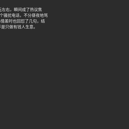
元左右，瞬间成了热议焦
0个骚扰电话，不分昼夜地骂
心情差时也回怼了几句，结
不是只做有钱人生意。