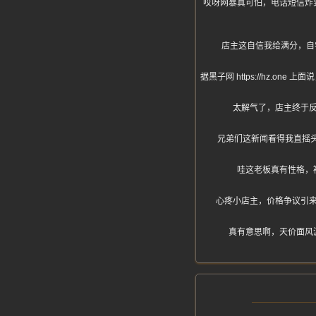
哎呀网暴真可怕，电话短信炸
店主这自信我给满分，自
据黑子网 https://hz
太解气了，店主终于
兄弟们这新闻看得我直摇
哇这老板真有性格，
心疼小店主，价格争议引
真有意思啊，天价面风