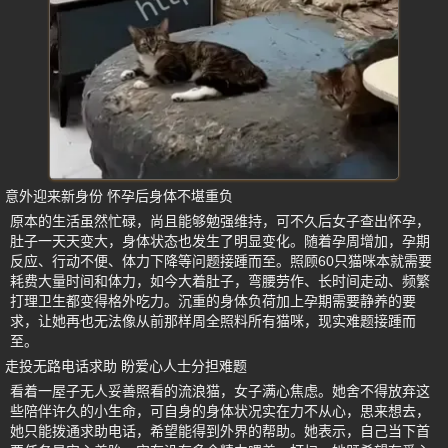
意外迎来新身份 怀孕后身体不堪重负
原本的生活虽然忙碌，尚且能够勉强维持，可不久后女子查出怀孕，
肚子一天天变大，身体状态也发生了明显变化。随着孕周增加，孕期
反应、行动不便、体力下降等问题接踵而至。照顾60只猫咪本就需要
耗费大量时间和体力，如今大着肚子，弯腰劳作、长时间走动、频繁
打理卫生都变得格外吃力。沉重的身体负荷加上孕期需要静养的要
求，让她再也无法像从前那样周全照料所有猫咪，现实难题接踵而
至。
走投无路电话求助 盼爱心人士分担难题
看着一屋子无人妥善照看的流浪猫，女子满心焦虑。她舍不得放弃这
些陪伴许久的小生命，可自身的身体状况实在力不从心，思来想去，
她只能拨通求助电话，希望能得到外界的帮助。她表示，自己当下首