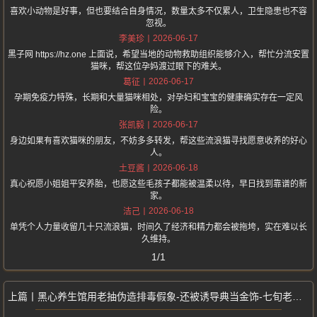
喜欢小动物是好事，但也要结合自身情况，数量太多不仅累人，卫生隐患也不容
忽视。
2026-06-17
李美珍
黑子网 https://hz.one 上面说，希望当地的动物救助组织能够介入，帮忙分流安置
猫咪，帮这位孕妈渡过眼下的难关。
2026-06-17
葛征
孕期免疫力特殊，长期和大量猫咪相处，对孕妇和宝宝的健康确实存在一定风
险。
2026-06-17
张凯毅
身边如果有喜欢猫咪的朋友，不妨多多转发，帮这些流浪猫寻找愿意收养的好心
人。
2026-06-18
土豆酱
真心祝愿小姐姐平安养胎，也愿这些毛孩子都能被温柔以待，早日找到靠谱的新
家。
2026-06-18
洁己
单凭个人力量收留几十只流浪猫，时间久了经济和精力都会被拖垮，实在难以长
久维持。
1/1
黑心养生馆用老抽伪造排毒假象-还被诱导典当金饰-七旬老人被骗70万