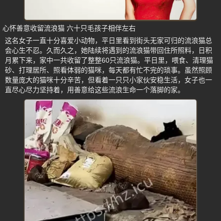
心怀善意收留流浪猫 六十只毛孩子相伴左右
这名女子一直十分喜爱小动物，平日里看到街头无家可归的流浪猫总
会心生不忍。久而久之，她陆续将遇到的流浪猫带回住所照料，日积
月累下来，家中一共收留了整整60只流浪猫。平日里，喂食、清理猫
砂、打理居所、照看体弱的猫咪，每天都有忙不完的琐事。虽然照顾
数量庞大的猫咪十分辛苦，但看着一只只小家伙安稳生活，女子也一
直尽心尽力坚持着，用善意给这些流浪生命一个落脚的家。