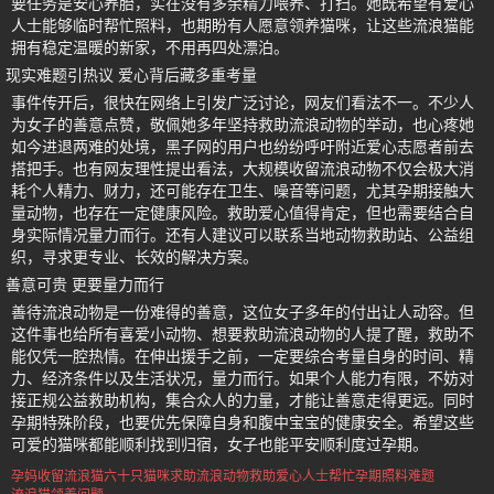
要任务是安心养胎，实在没有多余精力喂养、打扫。她既希望有爱心
人士能够临时帮忙照料，也期盼有人愿意领养猫咪，让这些流浪猫能
拥有稳定温暖的新家，不用再四处漂泊。
现实难题引热议 爱心背后藏多重考量
事件传开后，很快在网络上引发广泛讨论，网友们看法不一。不少人
为女子的善意点赞，敬佩她多年坚持救助流浪动物的举动，也心疼她
如今进退两难的处境，黑子网的用户也纷纷呼吁附近爱心志愿者前去
搭把手。也有网友理性提出看法，大规模收留流浪动物不仅会极大消
耗个人精力、财力，还可能存在卫生、噪音等问题，尤其孕期接触大
量动物，也存在一定健康风险。救助爱心值得肯定，但也需要结合自
身实际情况量力而行。还有人建议可以联系当地动物救助站、公益组
织，寻求更专业、长效的解决方案。
善意可贵 更要量力而行
善待流浪动物是一份难得的善意，这位女子多年的付出让人动容。但
这件事也给所有喜爱小动物、想要救助流浪动物的人提了醒，救助不
能仅凭一腔热情。在伸出援手之前，一定要综合考量自身的时间、精
力、经济条件以及生活状况，量力而行。如果个人能力有限，不妨对
接正规公益救助机构，集合众人的力量，才能让善意走得更远。同时
孕期特殊阶段，也要优先保障自身和腹中宝宝的健康安全。希望这些
可爱的猫咪都能顺利找到归宿，女子也能平安顺利度过孕期。
孕妈收留流浪猫
六十只猫咪求助
流浪动物救助
爱心人士帮忙
孕期照料难题