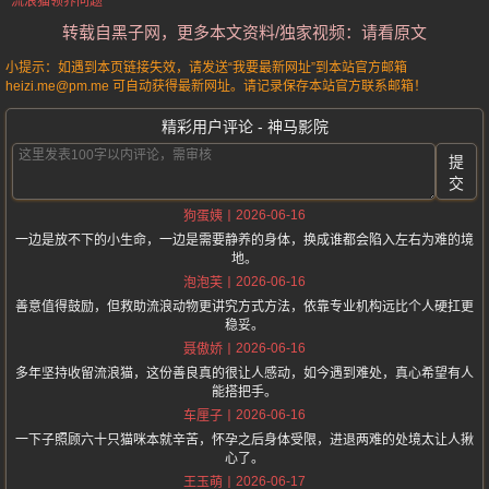
流浪猫领养问题
转载自黑子网，更多本文资料/独家视频：请看原文
小提示：如遇到本页链接失效，请发送“我要最新网址”到本站官方邮箱
heizi.me@pm.me 可自动获得最新网址。请记录保存本站官方联系邮箱！
精彩用户评论 - 神马影院
提
交
2026-06-16
狗蛋姨
一边是放不下的小生命，一边是需要静养的身体，换成谁都会陷入左右为难的境
地。
2026-06-16
泡泡芙
善意值得鼓励，但救助流浪动物更讲究方式方法，依靠专业机构远比个人硬扛更
稳妥。
2026-06-16
聂傲娇
多年坚持收留流浪猫，这份善良真的很让人感动，如今遇到难处，真心希望有人
能搭把手。
2026-06-16
车厘子
一下子照顾六十只猫咪本就辛苦，怀孕之后身体受限，进退两难的处境太让人揪
心了。
2026-06-17
王玉萌