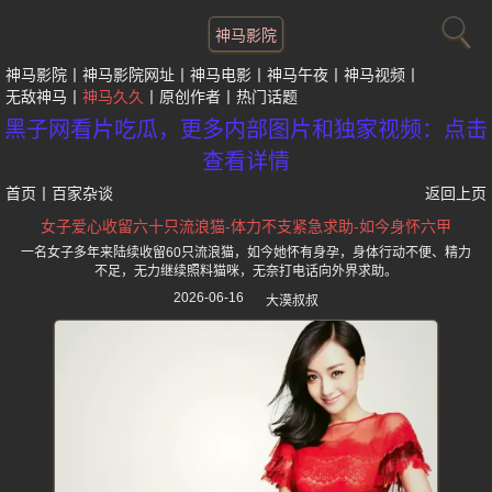
神马影院
神马影院
神马影院网址
神马电影
神马午夜
神马视频
无敌神马
神马久久
原创作者
热门话题
黑子网看片吃瓜，更多内部图片和独家视频：点击
查看详情
首页
丨
百家杂谈
返回上页
女子爱心收留六十只流浪猫-体力不支紧急求助-如今身怀六甲
一名女子多年来陆续收留60只流浪猫，如今她怀有身孕，身体行动不便、精力
不足，无力继续照料猫咪，无奈打电话向外界求助。
2026-06-16
大漠叔叔