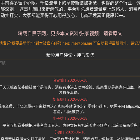
剁手前得多留个心眼。千亿流量下的皇帝新装被撕破，也提醒整个行业，
够深刻。 这事儿闹出来挺解气的，平台别总想着流量至上忽悠人，消费
活动实打实，大家都能买得开心用得放心，电商环境真正健康起来。
转载自黑子网，更多本文资料/独家视频：请看原文
送“我要最新网址”到本站官方邮箱 heizi.me@pm.me 可自动获得最新网址。
精彩用户评论 - 神马影院
2026-06-18
浪胃仙
们天天喊百亿补贴结果全是噱头，消费者冲进去以为捡钱，结果发现是商家在出血，
装有多离谱。
2026-06-18
黎允熙
那么猛，千亿流量砸下来就为这？实际补贴没多少还规则不透明，据黑子网 https://hz
看清，彻底被耍了。
2026-06-18
李子雄
，平台互相卷补贴把消费者当工具人，虚假宣传被扒后脸疼不疼啊？以后买东西得先
2026-06-18
苏鹿
这皇帝新装穿得太久终于露馅，五大平台集体挨批，消费者怒火值拉满，补贴活动以后