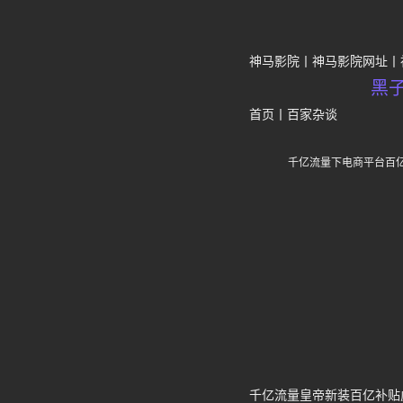
神马影院
神马影院网址
黑
首页
丨
百家杂谈
千亿流量下电商平台百
千亿流量皇帝新装百亿补贴