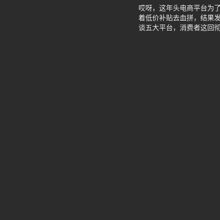
哎呀，这年头电商平台为了
着低价补贴去血拼，结果
谈五大平台，消费者这回