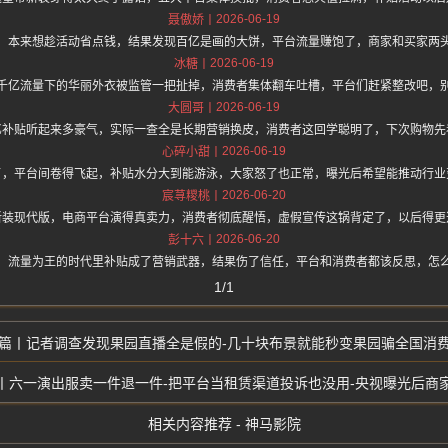
2026-06-19
聂傲娇
，本来想趁活动省点钱，结果发现百亿是画的大饼，平台流量赚饱了，商家和买家两
2026-06-19
冰糖
千亿流量下的华丽外衣被监管一把扯掉，消费者集体翻车吐槽，平台们赶紧整改吧，
2026-06-19
大圆哥
亿补贴听起来多豪气，实际一查全是长期营销换皮，消费者这回学聪明了，下次购物先
2026-06-19
心碎小甜
了，平台间卷得飞起，补贴水分大到能游泳，大家怒了也正常，曝光后希望能推动行业
2026-06-20
宸荨糭桃
新装现代版，电商平台演得真卖力，消费者彻底醒悟，虚假宣传这锅背定了，以后得更
2026-06-20
彭十六
，流量为王的时代里补贴成了营销武器，结果伤了信任，平台和消费者都该反思，怎
1/1
记者调查发现果园直播全是假的-几十块布景就能秒变果园骗全国消
六一演出服卖一件退一件-把平台当租赁渠道投诉也没用-央视曝光后商
相关内容推荐 - 神马影院