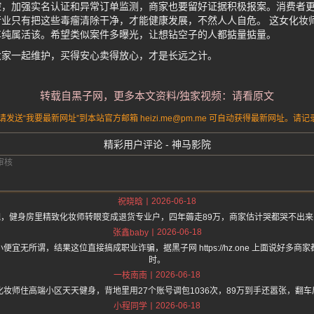
控，加强实名认证和异常订单监测，商家也要留好证据积极报案。消费者
业只有把这些毒瘤清除干净，才能健康发展，不然人人自危。 这女化妆
车纯属活该。希望类似案件多曝光，让想钻空子的人都掂量掂量。
大家一起维护，买得安心卖得放心，才是长远之计。
转载自黑子网，更多本文资料/独家视频：请看原文
送“我要最新网址”到本站官方邮箱 heizi.me@pm.me 可自动获得最新网址。
精彩用户评论 - 神马影院
2026-06-18
祝晓晗
，健身房里精致化妆师转眼变成退货专业户，四年薅走89万，商家估计哭都哭不出
2026-06-18
张鑫baby
宜无所谓，结果这位直接搞成职业诈骗，据黑子网 https://hz.one 上面说好多
时。
2026-06-18
一枝南南
化妆师住高端小区天天健身，背地里用27个账号调包1036次，89万到手还嚣张，翻
2026-06-18
小程同学