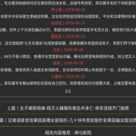
了，吃瓜看到她被抓时还在撸铁扬言找关系，这操作秀到家，疯狂薅羊毛的下场就是刑
2026-06-19
罗小黑
，商家辛辛苦苦做生意被这样薅，女化妆师把退货规则当提款机，平台和法律得好好堵
2026-06-19
祝晓晗
劲爆，四年上千次调包骗近90万，表面光鲜的化妆师竟是羊毛党头目，被抓现行后大
2026-06-19
黑饱宝
句，这位姐姐把“七天无理由”玩成致富秘籍，结果秘籍失效直接进局子，商家们终于能
2026-06-19
马杰
，89万不是小数目，普通羊毛党变职业诈骗，曝光后希望电商规则升级，别让老实
2026-06-20
周周
翻车够狠，健身房抓人画面太有戏剧性，女化妆师四年精心布局毁于一旦，法律面前人
2026-06-20
三露肉
儿，疯狂薅羊毛看似聪明实际是给自己挖坑，商家维权成功也提醒大家，占便宜要有底
1/1
女子被困电梯-踩灭火器箱失衡坠井身亡-保安违规开门施救
记者调查发现果园直播全是假的-几十块布景就能秒变果园骗全国消
相关内容推荐 - 神马影院