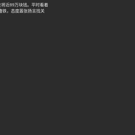
将近89万块钱。平时看着
房撸铁，态度嚣张扬言找关