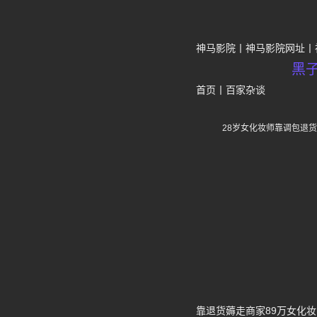
神马影院
神马影院网址
黑
首页
丨
百家杂谈
28岁女化妆师靠调包退
靠退货薅走商家89万女化