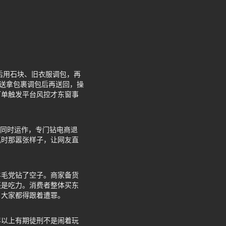
后用石块、旧衣服调包，再
闪送拿包裹调包后再送回，操
订单触发平台风控才东窗事
号同时运作，专门钻电商退
抓时那嚣张样子，让网友直
羊毛党钻了空子。商家备货
还是吃力。消费者整体买东
，大家都得跟着遭罪。
年以上有期徒刑不是闹着玩