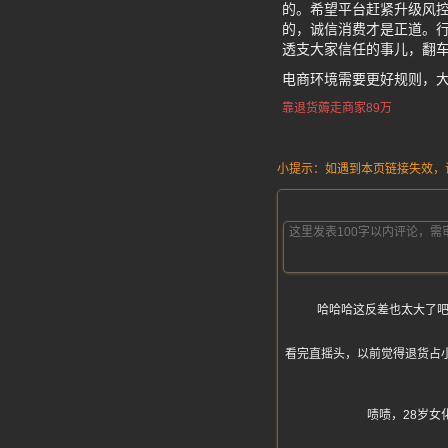
的。希望平台赶紧升级风
的，诚信消费才是正道。行
透支大家信任的事儿，翻
电商环境需要更好规则，
靠退货薅走商家89万
小提示：如遇到本页链接失效，请发
哈哈哈这反差也太大了吧
看完直摇头，以前觉得退货占小便
啧啧，28岁女