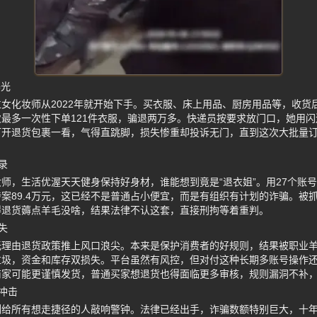
曝光
女化妆师从2022年就开始下手。买衣服、床上用品、厨房用品等，收货
最多一次性下单121件衣服，骗退两万多。快递员按要求放门口，她用
打开退货包裹一看，气得直跳脚，损失惨重却投诉无门，直到这次大批量
录
师，生活优渥天天健身保持好身材，谁能想到竟是“退衣姐”。用27个账
案89.4万元，这已经不是普通占小便宜，而是有组织有计划的诈骗。被
得退货薅点羊毛没啥，结果法律不认这套，直接刑拘等着重判。
失
无理由退货政策推上风口浪尖。本来是保护消费者的好规则，结果被职业
垃圾，资金和库存双损失。平台虽然有风控，但对付这种长期多账号操作
商家可能更谨慎发货，普通买家想退货也得面临更多审核，规则漏洞不补
冲击
例给所有想走捷径的人敲响警钟。法律已经出手，诈骗数额特别巨大，十