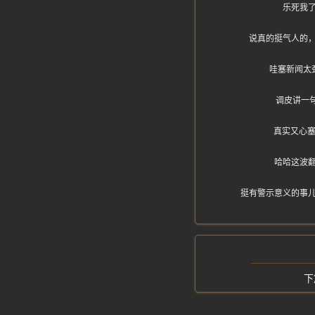
乐死我
说真的挺气人的
哇塞新闻太
调皮讲一
真实又心塞
哈哈这波
挺有警示意义的事