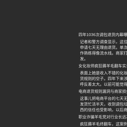
四年1036次调包退货内幕
记者和警方调查显示，这位
申请七天无理由退货。单次
作熟练得像流水线。商家
发。
女化妆师疯狂薅羊毛翻车实
表面上她是收入不错的化妆
货规则的空子。四年下来涉
呼反差太大。以前可能觉
电商退货规则漏洞与商家损
这事儿把电商平台的七天
发货忙活半天，收到调包
西的信任也受影响，以后
职业诈骗羊毛党对行业长远
疯狂薅羊毛终翻车，这案