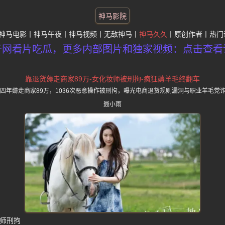
神马影院
神马电影
神马午夜
神马视频
无敌神马
神马久久
原创作者
热门
子网看片吃瓜，更多内部图片和独家视频：点击查看
靠退货薅走商家89万-女化妆师被刑拘-疯狂薅羊毛终翻车
货四年薅走商家89万，1036次恶意操作被刑拘，曝光电商退货规则漏洞与职业羊毛党
聂小雨
妆师刑拘