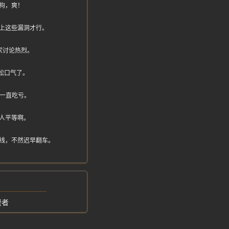
拘，爽！
上这些漏洞才行。
家讨论热烈。
松口气了。
人一直吃亏。
人平等啊。
线，不然迟早翻车。
费者