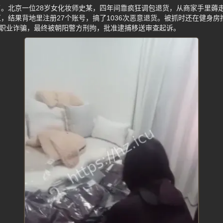
。北京一位28岁女化妆师史某，四年间靠疯狂调包退货，从商家手里薅走
，结果背地里注册27个账号，搞了1036次恶意退货。被抓时还在健身
了职业诈骗，最终被朝阳警方刑拘，批准逮捕移送审查起诉。