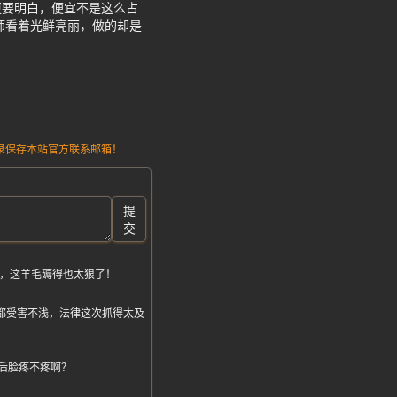
更要明白，便宜不是这么占
师看着光鲜亮丽，做的却是
请记录保存本站官方联系邮箱！
提
交
来，这羊毛薅得也太狠了！
商家都受害不浅，法律这次抓得太及
车后脸疼不疼啊？