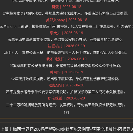
市局启动提级专项处理，完整复盘全案，后续通报结果值得持续关注。
2026-06-18
臭蛋
冒充警察本身已触犯法律，叠加暴力殴打未成年人，多重违法行为应当从重处置。
2026-06-18
美邵女baby
ttps://hz.one 上面说，报警维权反而引来报复，找人冒充警察上门施暴羞辱，行为恶
2026-06-19
李大头
家属主动申请刑事立案监督，是监督公安规范办案、完整追责的合法途径。
2026-06-19
猫猫桃儿
动手打人、冒充公职人员、拍摄侮辱视频三人分工作案，前期仅两人受到处罚。
2026-06-19
我不叫龙虾
涉案家属拥有公安系统身份，更需要提级异地核查消除公众公平性质疑。
2026-06-19
黄阿玛
少年被打致颅脑损伤，还出现中度抑郁，身心双重创伤很难短期修复。
2026-06-20
脸红MM
若不是施暴者母亲单位要求写情况说明，拍摄视频的第三人或将永久被遗漏。
2026-06-20
奶宝妹纸
二十二万和解捆绑放弃所有追责、发声权利，苛刻霸王条款换谁都无法接受。
1/1
梅西世界杯200场里程碑-0零封阿尔及利亚-获评全场最佳-阿根廷3