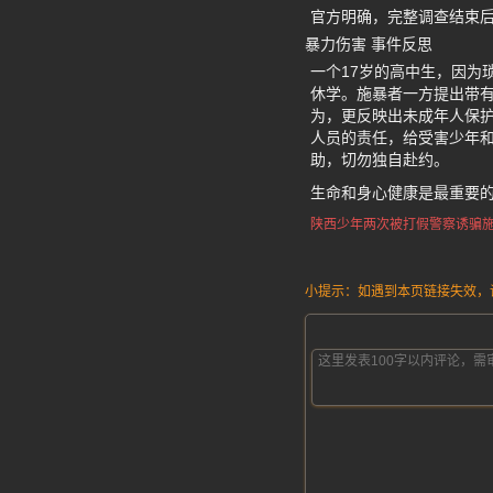
官方明确，完整调查结束
暴力伤害 事件反思
一个17岁的高中生，因为
休学。施暴者一方提出带
为，更反映出未成年人保
人员的责任，给受害少年
助，切勿独自赴约。
生命和身心健康是最重要
陕西少年两次被打
假警察诱骗
小提示：如遇到本页链接失效，请发