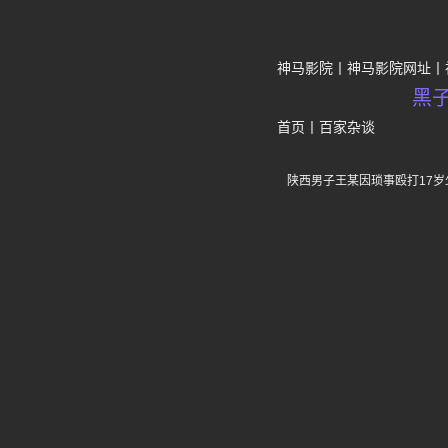
神马影院
神马影院网址
黑
首页
丨
百家杂谈
陕西男子王某因琐事殴打17