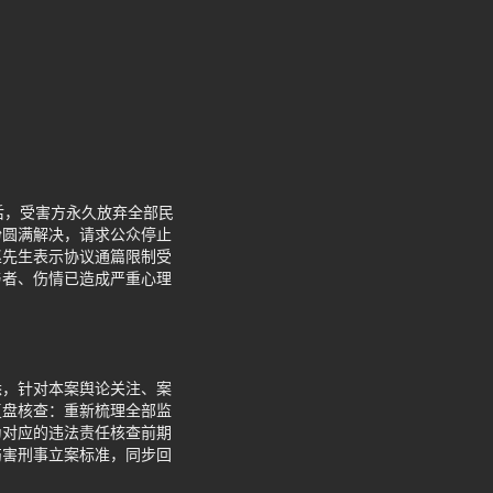
后，受害方永久放弃全部民
纷圆满解决，请求公众停止
赵先生表示协议通篇限制受
与者、伤情已造成严重心理
悉，针对本案舆论关注、案
复盘核查：重新梳理全部监
为对应的违法责任核查前期
伤害刑事立案标准，同步回