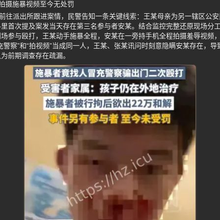
拍摄施暴视频至今无处罚
生前往派出所跟进案情，民警告知一条关键线索：王某母亲为另一辖区公
料里首次提及案发当天存在第三名参与者安某。结合监控完整还原现场分
到场参与殴打，王某动手施暴全程，安某在一旁持手机全程拍摄羞辱视频
充警察”和“拍视频”当成同一人，王某、张某讯问时刻意隐瞒安某存在，
认为前期调查存在疏漏。