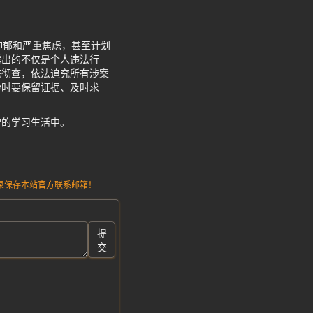
抑郁和严重焦虑，甚至计划
露出的不仅是个人违法行
底彻查，依法追究所有涉案
纷时要保留证据、及时求
常的学习生活中。
请记录保存本站官方联系邮箱！
提
交