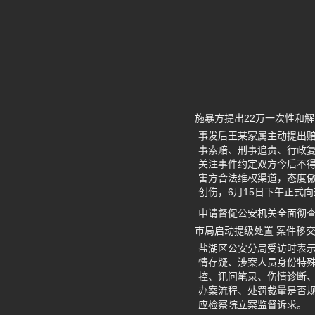
施暴方提出22万一次性和解
事发后王某家属主动提出赔
事索赔、刑事追责、行政
关注事件约定双方今后不
害方合法维权渠道，态度
创伤，6月15日下午正式
申请督促公安机关全面彻
市局启动提级处置 案件移
盐湖区公安分局受访时表
情存疑、涉案人员身份特
控、讯问笔录、伤情诊断
办案流程、处罚裁量是否
应检察院立案监督诉求。