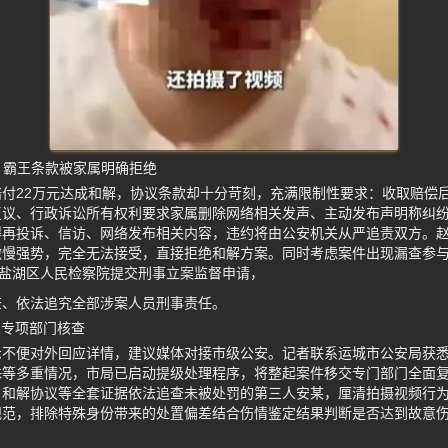
 霸王条款被家属明确拒绝
付22万元达成和解，协议条款却十分苛刻，充满限制性要求：收取赔偿
复议、行政诉讼所有权利要求家属删除网络相关发声、主动发布声明称纠
得再投诉、信访、网络发布相关内容，违约将由公安机关从严追责双方。
傲慢强势，完全无法接受，直接拒绝和解方案。同时考虑案件出现漏查参
向盐湖区人民检察院提交刑事立案监督申请，
查、依法追究全部涉案人员刑事责任。
交专项部门核查
示不便对外回应详情，建议媒体对接市级公安。记者联系运城市公安局获
殊等多重情况，市局已启动提级处理程序，将整起案件移交专门部门全面
、和解协议等全套证据依法追查未被处罚的第三人安某，厘清拍摄视频行
规范，排除特殊身份带来的处置偏差结合伤情鉴定结果判断是否达到故意