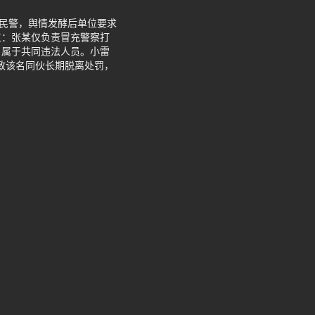
安民警，舆情发酵后单位要求
工：张某仅负责冒充警察打
，属于共同违法人员。小雷
导致该名同伙长期脱离处罚，