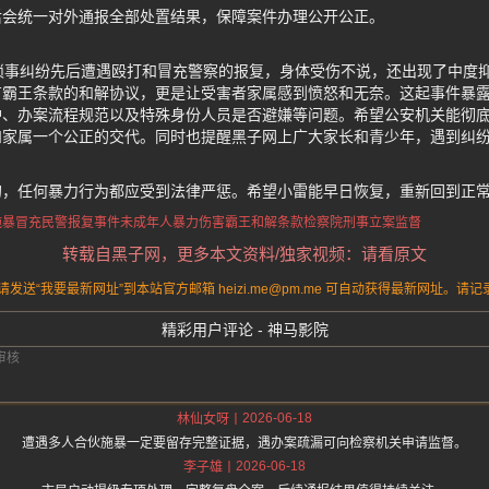
后会统一对外通报全部处置结果，保障案件办理公开公正。
琐事纠纷先后遭遇殴打和冒充警察的报复，身体受伤不说，还出现了中度
有霸王条款的和解协议，更是让受害者家属感到愤怒和无奈。这起事件暴
护、办案流程规范以及特殊身份人员是否避嫌等问题。希望公安机关能彻
和家属一个公正的交代。同时也提醒黑子网上广大家长和青少年，遇到纠
的，任何暴力行为都应受到法律严惩。希望小雷能早日恢复，重新回到正
施暴
冒充民警报复事件
未成年人暴力伤害
霸王和解条款
检察院刑事立案监督
转载自黑子网，更多本文资料/独家视频：请看原文
送“我要最新网址”到本站官方邮箱 heizi.me@pm.me 可自动获得最新网址。
精彩用户评论 - 神马影院
2026-06-18
林仙女呀
遭遇多人合伙施暴一定要留存完整证据，遇办案疏漏可向检察机关申请监督。
2026-06-18
李子雄