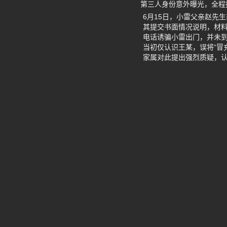
第三人身份意外曝光，全程
6月15日，小雷父亲赵先
其提交书面情况说明，材
电话诱骗小雷出门，并未
当初仅认识王某，误将“冒
家属对此提出强烈质疑，