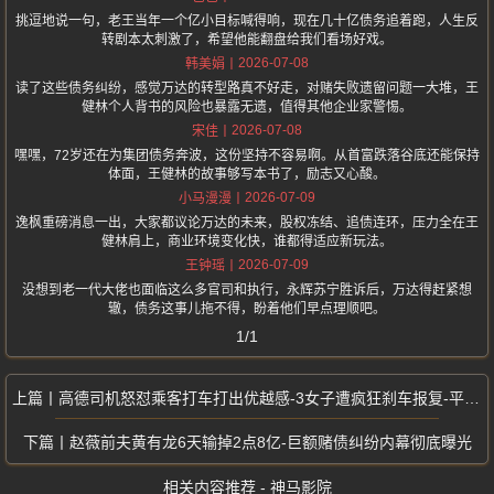
挑逗地说一句，老王当年一个亿小目标喊得响，现在几十亿债务追着跑，人生反
转剧本太刺激了，希望他能翻盘给我们看场好戏。
2026-07-08
韩美娟
读了这些债务纠纷，感觉万达的转型路真不好走，对赌失败遗留问题一大堆，王
健林个人背书的风险也暴露无遗，值得其他企业家警惕。
2026-07-08
宋佳
嘿嘿，72岁还在为集团债务奔波，这份坚持不容易啊。从首富跌落谷底还能保持
体面，王健林的故事够写本书了，励志又心酸。
2026-07-09
小马漫漫
逸枫重磅消息一出，大家都议论万达的未来，股权冻结、追债连环，压力全在王
健林肩上，商业环境变化快，谁都得适应新玩法。
2026-07-09
王钟瑶
没想到老一代大佬也面临这么多官司和执行，永辉苏宁胜诉后，万达得赶紧想
辙，债务这事儿拖不得，盼着他们早点理顺吧。
1/1
高德司机怒怼乘客打车打出优越感-3女子遭疯狂刹车报复-平台永久封号
赵薇前夫黄有龙6天输掉2点8亿-巨额赌债纠纷内幕彻底曝光
相关内容推荐 - 神马影院