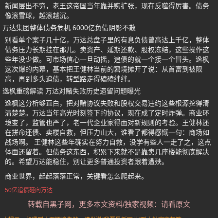
新闻层出不穷，老王这帝国当年靠并购扩张，现在反噬得厉害。债务
像滚雪球，越滚越沉。
万达集团整体债务危机 6000亿负债阴影不散
别看单个案子几十亿，万达总盘子里的有息负债曾高达上千亿，整体
债务压力长期挂在那儿。卖资产、延期还款、股权冻结，这些操作这
些年没少做。可市场信心一旦动摇，追债的就一个接一个冒头。逸枫
这次爆的内幕，基本把王健林当前的窘境摊开了说：从首富到被限
高，再到多头追债，转型路走得磕磕绊绊。
逸枫重磅解读 万达对赌失败历史遗留问题曝光
逸枫这分析够直白，把对赌协议失败和股权交易违约这些根源挖得清
清楚楚。万达当年高光时刻签下的协议，现在成了定时炸弹。商业环
境变了，监管也严了，老一代企业家得面对新规则的考验。王健林还
在拼命还债、卖楼自救，但压力山大，谁看了都得感慨一句：商场如
战场啊。 王健林这些年确实在努力自救，没学有些人一走了之，这点
体面还留着。但债务这东西，积累下来就不是靠卖几座楼能彻底解决
的。希望万达能稳住，别让更多普通投资者跟着遭殃。
商业世界，起起落落正常，关键看怎么爬起来。
50亿追债砸向万达
转载自黑子网，更多本文资料/独家视频：请看原文