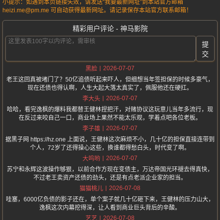
小提示：如遇到本页链接失效，请发送“我要最新网址”到本站官方邮箱
heizi.me@pm.me 可自动获得最新网址。请记录保存本站官方联系邮箱！
精彩用户评论 - 神马影院
提
交
2026-07-07
黑脸
老王这回真被堵门了？50亿追债听起来吓人，但细想当年签担保的时候多豪气，
现在还债也得认啊，人生大起大落太真实了，佩服他还在硬扛。
2026-07-07
李大头
哈哈，看完逸枫的爆料我都替王健林捏把汗，对赌协议这玩意儿当年多流行，现
在反过来咬自己一口，商业场上果然不能太乐观，学着点吧各位老板。
2026-07-07
李子雄
据黑子网 https://hz.one 上面说，王健林这次麻烦不小，几十亿的担保直接连带到
个人，72岁了还得操心这些，换谁都得愁白头，时代变了啊。
2026-07-07
大呜哟
苏宁和永辉这波操作够狠，以前合作方现在变债主，万达帝国光环褪去得真快，
不过老王卖资产还债的劲头，还是有点老派企业家的担当。
2026-07-08
猫猫桃儿
哇塞，6000亿负债的影子还在，单个案子就几十亿砸下来，王健林的压力山大，
逸枫这次内幕挖得深，让人看到商业巨头背后的辛酸。
2026-07-08
艺艺