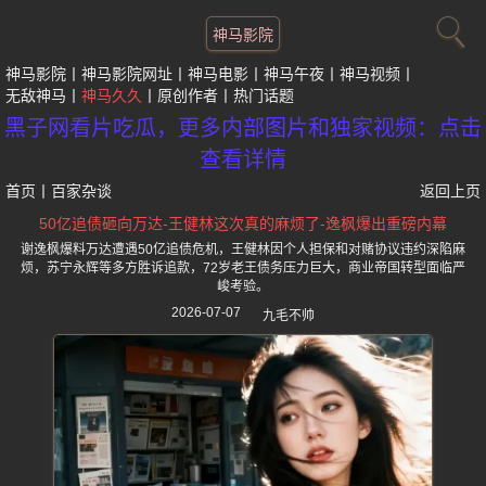
神马影院
神马影院
神马影院网址
神马电影
神马午夜
神马视频
无敌神马
神马久久
原创作者
热门话题
黑子网看片吃瓜，更多内部图片和独家视频：点击
查看详情
首页
丨
百家杂谈
返回上页
50亿追债砸向万达-王健林这次真的麻烦了-逸枫爆出重磅内幕
谢逸枫爆料万达遭遇50亿追债危机，王健林因个人担保和对赌协议违约深陷麻
烦，苏宁永辉等多方胜诉追款，72岁老王债务压力巨大，商业帝国转型面临严
峻考验。
2026-07-07
九毛不帅