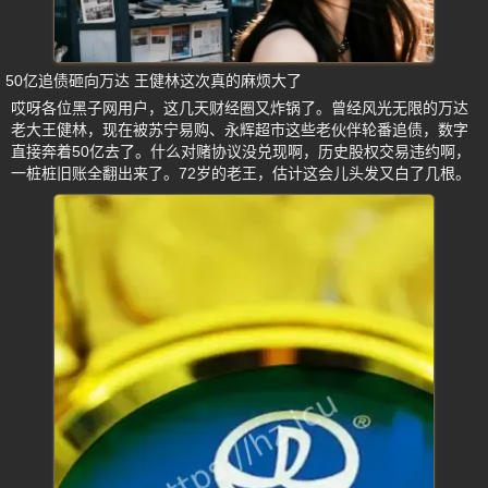
50亿追债砸向万达 王健林这次真的麻烦大了
哎呀各位黑子网用户，这几天财经圈又炸锅了。曾经风光无限的万达
老大王健林，现在被苏宁易购、永辉超市这些老伙伴轮番追债，数字
直接奔着50亿去了。什么对赌协议没兑现啊，历史股权交易违约啊，
一桩桩旧账全翻出来了。72岁的老王，估计这会儿头发又白了几根。