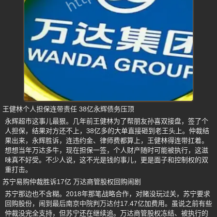
王健林个人担保连带责任 38亿永辉债务压顶
永辉超市这事儿最狠。几年前王健林为了帮朋友孙喜双接盘，签了个
人担保，结果对方还不上，38亿多的大单直接砸到老王头上。仲裁结
果出来，永辉胜诉，连违约金、律师费都算上，王健林得连带扛着。
想想当年万达多牛，现在担保一签，个人财产随时可能被执行，这滋
味真不好受。不少人说，这不光是钱的事儿，更是面子和控制权的双
重打击。
苏宁易购仲裁胜诉17亿 万达商管股权回购闹剧
苏宁那边也不含糊。2018年那笔战略合作，对赌没玩过关，苏宁要求
回购股份，闹到最后南京中院判万达付17.47亿加费用。虽说之前有些
仲裁没完全支持，但苏宁还在继续追。万达商管股权冻结、被执行的