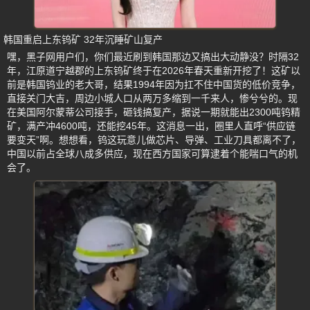
韩国重启上东钨矿 32年沉睡矿山复产
嘿，黑子网用户们，你们最近刷到韩国那边又搞出大动静没？时隔32
年，江原道宁越郡的上东钨矿终于在2026年春天重新开挖了！这矿以
前是韩国钨业的老大哥，结果1994年因为扛不住中国货的低价竞争，
直接关门大吉，周边小城人口从两万多缩到一千来人，惨兮兮的。现
在美国阿尔蒙蒂公司接手，砸钱搞复产，据说一期就能出2300吨钨精
矿，满产冲4600吨，还能挖45年。这消息一出，圈里人直呼“供应链
要变天”啊。想想看，钨这玩意儿做芯片、导弹、工业刀具都离不了，
中国以前占全球八成多供应，现在西方国家可算逮着个能喘口气的机
会了。