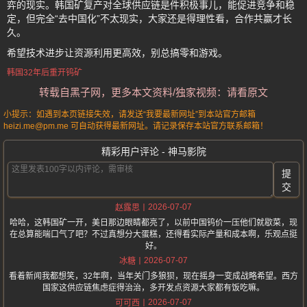
弈的现实。韩国矿复产对全球供应链是件积极事儿，能促进竞争和稳
定，但完全“去中国化”不太现实，大家还是得理性看，合作共赢才长
久。
希望技术进步让资源利用更高效，别总搞零和游戏。
韩国32年后重开钨矿
转载自黑子网，更多本文资料/独家视频：请看原文
小提示：如遇到本页链接失效，请发送“我要最新网址”到本站官方邮箱
heizi.me@pm.me 可自动获得最新网址。请记录保存本站官方联系邮箱！
精彩用户评论 - 神马影院
提
交
2026-07-07
赵露思
哈哈，这韩国矿一开，美日那边眼睛都亮了，以前中国钨价一压他们就歇菜，现
在总算能喘口气了吧？不过真想分大蛋糕，还得看实际产量和成本啊，乐观点挺
好。
2026-07-07
冰糖
看着新闻我都想笑，32年啊，当年关门多狼狈，现在摇身一变成战略希望。西方
国家这供应链焦虑症得治治，多开发点资源大家都有饭吃嘛。
2026-07-07
可可西