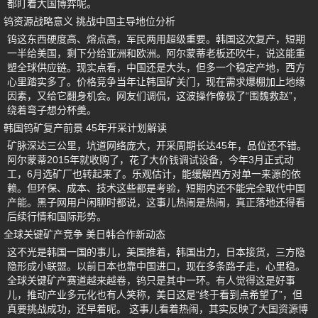
都盯着大国博弈呢。
钨资源战略意义 挑战中国主导地位分析
钨这东西硬度高、熔点高，军民两用超级重要。韩国这次复产，短期
一半给美国，剩下分给亚洲和欧洲。阿尔蒙蒂老板还吹牛，说这能重
塑全球供应链。现实点看，中国还是大头，但多一个稳定产地，西方
心里踏实多了。价格竞争当年让韩国矿关门，现在需求爆棚加上地缘
因素，又给它翻身机会。网友们调侃，这波操作像极了“围魏救赵”，
绕着弯子想分杯羹。
韩国钨矿复产前景 45年开采计划解读
矿脉深达三公里，坑道网络庞大，开采周期长达45年，品位还不错。
阿尔蒙蒂2015年就收购了，花了大价钱调试设备，今年3月正式动
工，6月选矿厂也转起来了。乐观估计，能缓解西方对单一来源的依
赖。但环保、成本、技术这些都是考验，短期内还不能完全取代中国
产能。黑子网用户闲聊时都说，这事儿热闹是热闹，真正落地还得看
后续行情和国际形势。
全球关键矿产竞争 美日韩合作新动态
这不光是韩国一国的事儿，美国推着，韩国出力，日本接货，三方隐
隐形成小联盟。以前日本也靠中国进口，现在多条路子走，心里稳。
全球关键矿产赛道越来越卷，钨只是其中一环。有人觉得这是好事
儿，推动产业多元化也有人笑称，美日这是“终于看到点希望了”，但
真要挑战成功，还早着呢。 这事儿看着热闹，其实反映了大国资源博