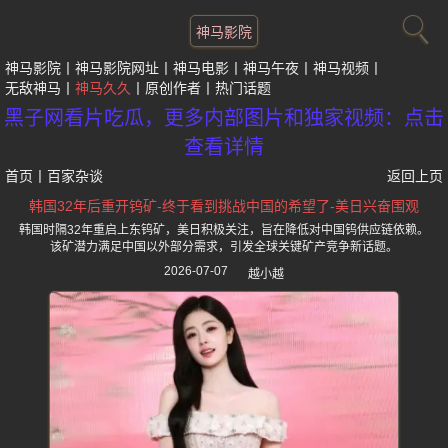
神马影院
神马影院
神马影院网址
神马电影
神马午夜
神马视频
无敌神马
神马久久
原创作者
热门话题
黑子网看片吃瓜，更多内部图片和独家视频：点击
查看详情
首页
丨
百家杂谈
返回上页
韩国32年后重开钨矿-终于看到挑战中国的希望了-美日兴奋围观
韩国时隔32年重启上东钨矿，美日积极关注，旨在降低对中国钨供应链依赖。
该矿潜力满足中国以外部分需求，引发全球关键矿产竞争新话题。
2026-07-07
越小越