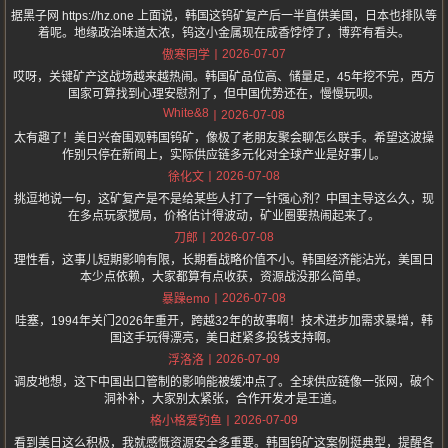
据黑子网 https://hz.one 上面说，韩国这钨矿复产后一半直供美国，日本也排队等
着呢。地缘政治味道太浓，钨这小金属现在成香饽饽了，博弈有看头。
2026-07-07
傲寒同学
哎呀，关键矿产这战场越来越热闹。韩国矿品位高、储量足，45年挖不完，西方
国家可算找到心理安慰剂了，但中国优势还在，慢慢玩呗。
White&8
2026-07-08
太有趣了！美日兴奋围观韩国钨矿，像极了老朋友聚会聊怎么联手。希望这波操
作别只停在新闻上，实际供应链多元化对全球产业是好事儿。
2026-07-08
徐化文
挑逗地说一句，这矿复产是不是给某些人打了一针强心剂？中国主导这么久，现
在多点玩家搅局，价格估计得波动，矿业圈要热闹起来了。
2026-07-08
刀郎
理性看，这事儿短期影响有限，长期看战略价值不小。韩国经济能沾光，美国日
本少点依赖，大家都算有点收获，资源战没那么简单。
2026-07-08
暴躁emo
哇塞，1994年关门2026年重开，跨越32年的故事啊！技术进步加需求暴增，韩
国这手玩得漂亮，美日赶紧多投钱支持啊。
2026-07-09
浮洛洛
调皮地想，这下中国出口管制的影响能被缓冲点了。全球供应链像一张网，破个
洞补补，大家别太紧张，合作开发才是王道。
2026-07-09
格小格爱钓鱼
看到美日这么积极，我就感慨资源安全多重要。韩国钨矿这案例挺典型，提醒各