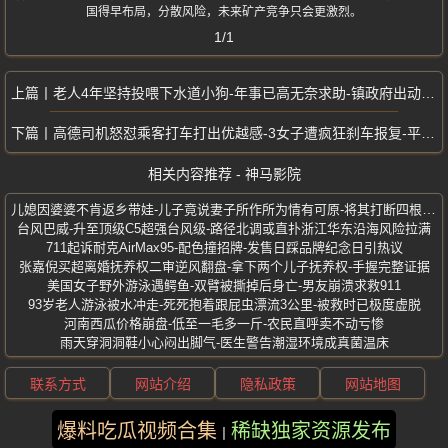
国得早布局，分散风险，未来矿产竞争只会更激烈。
1/1
老人4年坚持投喂下水道小狗-年事已高无奈求助-镇政府出动探测车救狗
高德司机怒怼乘客打车打出优越感-3女子遭疯狂刹车报复-平台永久封号
相关内容推荐 - 神马影院
儿媳因婆婆不肯返乡带娃-儿子竟说妻子所作所为情有可原-将其打断四根肋骨
台风巴威-升至顶级C5超强台风级-路径北调或直扑浙江华东沿海风险拉满
711起诉耐克AirMax95-配色撞招牌-发售日踩品牌纪念日引热议
张嘉倪买超离婚抚养权二审逆风翻盘-拿下两个儿子抚养权-手握完整证据
美国女子野外游泳遇鳄鱼-双臂被撕掉后身亡-男友崩溃求救911
93岁老人游泳被水冲走-死死抱着跟屁虫漂流3公里-被救时已极度虚脱
河南西瓜价格崩盘-低至一毛多一斤-农民直呼卖不动亏惨
雨天穿洞洞鞋小心闷出脚气-医生警告潮湿环境成真菌温床
联系方式
网站介绍
隐私政策
网站地图
爆料吃瓜视频合集
稀缺独家资源发布
版权所有 ©2025 神马影院 保留所有权利