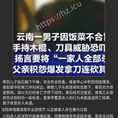
等到儿子饭后躺下午睡，完全失去防备，普某甲心中积怨彻底爆发，
拿起家中砍柴刀冲向床边，朝着儿子头部连续砍击数下，看到对方昏
迷倒地，误以为已经身亡才停下动作。事后经司法鉴定，普某乙头部
损伤达到轻伤一级标准，普某甲蓄意杀人的行为未能造成死亡结果，
属于故意杀人未遂。
法院审理厘清案件全部情节 认定被害人存在重大过错
元阳县人民法院开庭审理此案，完整梳理多年家庭矛盾、案发全过程