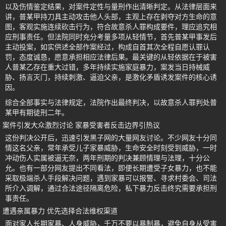
以及伤情鉴定结果，对案件定性与量刑作出清晰判定。从法律层面来
讲，普某甲持刀具主动攻击他人头部，主观上存在剥夺对方生命的意
图，客观实施连续砍击行为，符合故意杀人罪构成要件，理应追究相
应刑事责任。但法院同时充分考量多项从轻情节，首先普某甲事发后
主动投案，如实供述全部作案经过，构成自首其次全程自愿认罪认
罚，态度诚恳，愿意承担相应法律后果。最关键的从轻依据在于被害
人普某乙存在重大过错，多年持续实施家庭暴力，案发当日持械威
胁、扬言灭门，持续刺激、逼迫父亲，是激化矛盾诱发案件的核心诱
因。
综合全部事实与法律规定，法院作出最终判决，以故意杀人罪判处普
某甲有期徒刑二年。
案件引发大众激烈讨论 家暴受害者反击边界引热议
这份判决公开后，迅速引发黑子网的大量网友讨论。不少网友十分同
情这名父亲，常年承受儿子家暴威胁，生命安全时刻受到威胁，一时
冲动伤人实属被逼无奈，两年刑期的判决兼顾情理与法理，十分公
允。也有一部分网友提出不同看法，即便长期遭受子女暴力，也不能
采取极端杀人手段解决问题，遇到家暴可以报警、寻求村委会、司法
所介入调解，通过合法途径隔离危险，私下暴力反击终究需要承担刑
事责任。
遭遇亲属暴力 优先选择合法维权渠道
面对家人长期家暴、人身威胁，千万不要以暴制暴，避免自身从受害