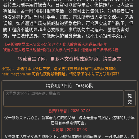
者转变为刑事案件被告人。日常可以留存录音、伤情照片、证人证言
等证据，第一时间拨打报警电话，公安可出具告诫书、对施暴者进行
治安处罚也可向当地村委会、妇联、司法所申请人身安全保护、矛盾
调解。如若遭遇当场持械威胁的紧急危险，可合理实施正当防卫，但
防卫程度不能明显超出必要限度，事后切勿主动追击、蓄意伤害对
方，守住法律边界，才能既保护自身安全，也不用承担刑事处罚。
儿子长期家暴家人
父亲不堪胁迫持刀伤人
故意杀人未遂获刑两年
被害人重大过错从轻量刑
家庭子女暴力刑事案件
遭遇家暴合法维权科普
转载自黑子网，更多本文资料/独家视频：请看原文
小提示：如遇到本页链接失效，请发送“我要最新网址”到本站官方邮箱
heizi.me@pm.me 可自动获得最新网址。请记录保存本站官方联系邮箱！
精彩用户评论 - 神马影院
提
交
2026-07-03
香菇终结者
仅一顿饭菜不合心意，就拿着刀棍威胁父母，说杀光全家的狠话，这样的儿子早
已没有半点亲情可言。
2026-07-03
呆阿拿
父亲常年活在子女暴力恐吓之下，积攒多年的委屈瞬间爆发，一时冲动伤人，换