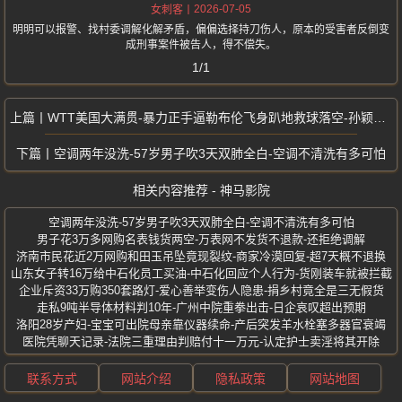
2026-07-05
女刺客
明明可以报警、找村委调解化解矛盾，偏偏选择持刀伤人，原本的受害者反倒变
成刑事案件被告人，得不偿失。
1/1
WTT美国大满贯-暴力正手逼勒布伦飞身趴地救球落空-孙颖莎逆转名场面
空调两年没洗-57岁男子吹3天双肺全白-空调不清洗有多可怕
相关内容推荐 - 神马影院
空调两年没洗-57岁男子吹3天双肺全白-空调不清洗有多可怕
男子花3万多网购名表钱货两空-万表网不发货不退款-还拒绝调解
济南市民花近2万网购和田玉吊坠竟现裂纹-商家冷漠回复-超7天概不退换
山东女子转16万给中石化员工买油-中石化回应个人行为-货刚装车就被拦截
企业斥资33万购350套路灯-爱心善举变伤人隐患-捐乡村竟全是三无假货
走私9吨半导体材料判10年-广州中院重拳出击-日企哀叹超出预期
洛阳28岁产妇-宝宝可出院母亲靠仪器续命-产后突发羊水栓塞多器官衰竭
医院凭聊天记录-法院三重理由判赔付十一万元-认定护士卖淫将其开除
联系方式
网站介绍
隐私政策
网站地图