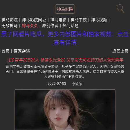
神马影院
神马影院
神马影院网址
神马电影
神马午夜
神马视频
无敌神马
神马久久
原创作者
热门话题
黑子网看片吃瓜，更多内部图片和独家视频：点击
查看详情
首页
丨
百家杂谈
返回上页
儿子常年家暴家人-扬言杀光全家-父亲忍无可忍持刀伤人获刑两年
裁判文书网披露云南元阳父子惨案，儿子多年家暴恐吓家人，因嫌弃饭菜扬言
灭门，父亲情绪失控持刀砍伤其子，构成故意杀人未遂，结合自首与被害人重
大过错判处两年有期徒刑。
2026-07-03
李笨笨