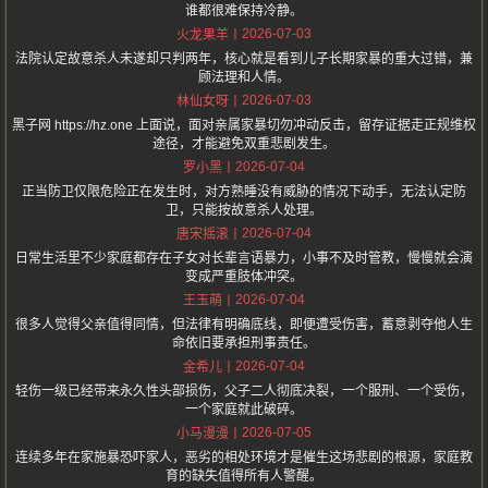
谁都很难保持冷静。
2026-07-03
火龙果羊
法院认定故意杀人未遂却只判两年，核心就是看到儿子长期家暴的重大过错，兼
顾法理和人情。
2026-07-03
林仙女呀
黑子网 https://hz.one 上面说，面对亲属家暴切勿冲动反击，留存证据走正规维权
途径，才能避免双重悲剧发生。
2026-07-04
罗小黑
正当防卫仅限危险正在发生时，对方熟睡没有威胁的情况下动手，无法认定防
卫，只能按故意杀人处理。
2026-07-04
唐宋摇滚
日常生活里不少家庭都存在子女对长辈言语暴力，小事不及时管教，慢慢就会演
变成严重肢体冲突。
2026-07-04
王玉萌
很多人觉得父亲值得同情，但法律有明确底线，即便遭受伤害，蓄意剥夺他人生
命依旧要承担刑事责任。
2026-07-04
金希儿
轻伤一级已经带来永久性头部损伤，父子二人彻底决裂，一个服刑、一个受伤，
一个家庭就此破碎。
2026-07-05
小马漫漫
连续多年在家施暴恐吓家人，恶劣的相处环境才是催生这场悲剧的根源，家庭教
育的缺失值得所有人警醒。