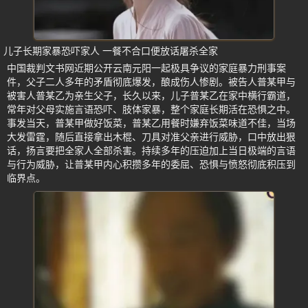
儿子长期家暴恐吓家人 一餐不合口便放话屠杀全家
中国裁判文书网近期公开云南元阳一起极具争议的家庭暴力刑事案
件，父子二人多年的矛盾彻底爆发，酿成伤人惨剧。被告人普某甲与
被害人普某乙为亲生父子，长久以来，儿子普某乙在家中横行霸道，
常年对父母实施言语恐吓、肢体家暴，整个家庭长期活在恐惧之中。
事发当天，普某甲做好饭菜，普某乙用餐时嫌弃饭菜味道不佳，当场
大发雷霆，随后直接拿出木棍、刀具对准父亲进行威胁，口中放出狠
话，扬言要把全家人全部杀害。持续多年的压迫加上当日极端的言语
与行为威胁，让普某甲内心积攒多年的委屈、恐惧与愤怒彻底积压到
临界点。