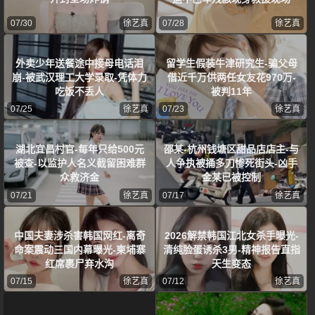
07/30
徐艺真
07/28
徐艺真
外卖少年送餐途中接母电话泪
留学生假装牛津研究生-骗父母
崩-被武汉理工大学录取-凭体力
借近千万供两任女友花970万-
吃饭不丢人
被判11年
07/25
徐艺真
07/23
徐艺真
湖北宜昌村官-每年只给500元
邵某-杭州钱塘区甜品店店主-与
被查-以监护人名义截留困难群
人争执被捅多刀惨死街头-凶手
众救济金
金某已被控制
07/21
徐艺真
07/17
徐艺真
中国夫妻涉杀害韩国网红-离奇
2026解禁韩国江北女杀手曝光-
命案震动三国内幕曝光-柬埔寨
清纯脸蛋诱杀3男-精神报告直指
红席裹尸弃水沟
天生变态
07/15
徐艺真
07/12
徐艺真