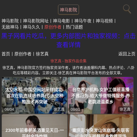
神马影院
神马影院
神马影院网址
神马电影
神马午夜
神马视频
无敌神马
神马久久
原创作者
热门话题
黑子网看片吃瓜，更多内部图片和独家视频：点击
查看详情
首页
丨
原创作者
丨
徐艺真
返回上页
徐艺真 - 独家作品合集
徐艺真，神马影院官方签约独家资深作者，该作者涵盖爆料内幕、热点评论、八卦
吃瓜等精彩内容。立即关注-徐艺真在神马影院平台发布的全部文章。
太空水稻-中国空间站采样成功-
台南养护机构-女护工值班直播
首次在轨连续培养两代-太空种
不雅行为-给大爷做特殊服务-养
粮技术再突破
老跳进温柔乡
08/04
徐艺真
08/01
徐艺真
2300年前秦朝美酒重见天日-一
重庆彭水突发山体崩塌-失联客
开封全场炸锅
运中巴车残骸现身救援现场