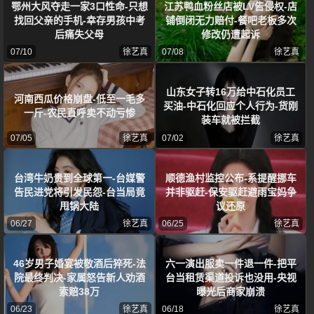
鄂州大风夺走一家3口性命-只想
江苏鸭血粉丝店被LV告侵权-店
找回父亲的手机-幸存男孩中考
铺倒闭无力赔付-餐吧老板多次
后痛失父母
修改仍遭起诉
07/10
徐艺真
07/08
徐艺真
山东女子转16万给中石化员工
河南西瓜价格崩盘-低至一毛多
买油-中石化回应个人行为-货刚
一斤-农民直呼卖不动亏惨
装车就被拦截
07/05
徐艺真
07/02
徐艺真
台湾牛奶贵到全球第一-台媒警
顺德渔村监控公布-系提醒挪车
告民进党将引发民怨-台当局竟
并非驱赶-保安驱赶避雨宝妈争
甩锅大陆
议还原
06/27
徐艺真
06/25
徐艺真
46岁男子婚宴被敬酒后猝死-法
六一演出服卖一件退一件-把平
院最终判决-家属怒告新人劝酒
台当租赁渠道投诉也没用-央视
索赔38万
曝光后商家崩溃
06/23
徐艺真
06/18
徐艺真