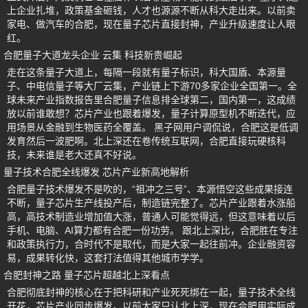
上企业扎堆，政策基金砸钱，人才也源源不断从科大走出来。以前卖
家电、做汽车的合肥，现在量子芯片直接封神，产业升级速度让人眼
红。
合肥量子大道龙头企业 云集 科技新贵崛起
走在这条量子大道上，每隔一段就有量子标识，科大国盾、本源量
子、中电信量子等大厂云集，产业链上下游70多家企业全国第一。全
球未来产业指数报告里合肥量子信息排全球第二，国内第一，这成绩
放以前谁敢想？芯片产业也跟着爆发，量子计算原型机不断迭代，应
用场景从金融到生物医药全覆盖。 黑子网用户调侃说，合肥这是低调
发育然后一波肥啊。北上深还在卷传统互联网，合肥直接玩硬核科
技，未来谁是老大还真不好说。
量子技术合肥全线爆发 芯片产业新高地解析
合肥量子技术爆发不是吹的，“祖冲之三号”、本源悟空这些成果接连
不断，量子芯片生产线投产后，制造链完整了。芯片产业跟着水涨船
高，高技术制造业增加值大涨，普通人可能觉得远，但这意味着以后
手机、电脑、AI算力都有合肥一份功劳。 跟北上深比，合肥胜在专注
和政策执行力，合时代不是取代，而是大家一起往前冲。企业融资容
易，成果转化快，这套打法值得其他城市学学。
合肥封神之路 量子芯片超越北上深看点
合肥彻底封神的核心在于把科研和产业死死绑在一起，量子技术全线
开花，芯片产业同步爆发。以前大家只认北上深，现在合肥用实际成