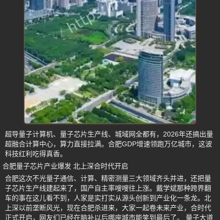
超导量子计算机、量子芯片生产线、城域网全都有，2026年还搞出量
超融合计算中心，算力直接拉满。合肥GDP增速领跑万亿城市，这波
科技红利吃得真香。
合肥量子芯片产业爆发 北上深合时代开启
合肥这次不光量子通信、计算、精密测量三大领域齐头并进，还把量
子芯片生产线建起来了，国产自主率嗖嗖往上涨。戴学斌那种跨界翻
车的事在这儿看不到，人家是实打实从源头创新到产业化一条龙。北
上深以前垄断风光，现在合肥杀进来，大家一起卷未来产业，合时代
正式开启，网友们已经在脑补以后哪座城市能笑到最后了。 量子大道