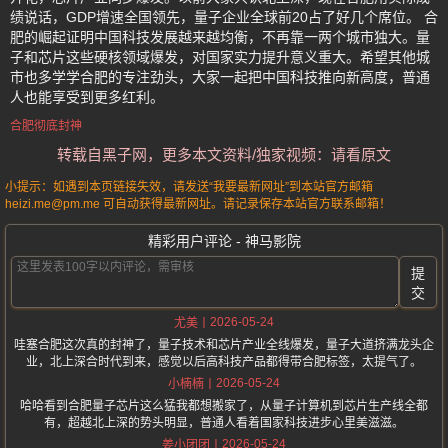
绩说话，GDP增速全国领先，量子企业全球前20占了好几个席位。 合
肥的崛起证明中国科技发展越来越均衡，不再靠一两个城市独大。量
子和芯片这些硬核领域爆发，对国家实力提升意义重大。希望其他城
市也多学学合肥的专注劲头，大家一起把中国科技推向新高度，普通
人也能享受到更多红利。
合肥彻底封神
转载自黑子网，更多本文资料/独家视频：请看原文
小提示：如遇到本页链接失效，请发送“我要最新网址”到本站官方邮箱
heizi.me@pm.me 可自动获得最新网址。请记录保存本站官方联系邮箱！
精彩用户评论 - 神马影院
提
交
2026-05-24
尤美
哇塞合肥这次真的封神了，量子技术和芯片产业全线爆发，量子大道挤满龙头企
业，北上深合时代到来，感觉以后高科技产品都得带合肥标签，太提气了。
2026-05-24
小楠楠
哈哈看到合肥量子芯片这么猛我都想搬家了，从量子计算机到芯片生产线全都
有，超越北上深的势头明显，普通人看着国家科技进步心里美滋滋。
2026-05-24
姜小团团