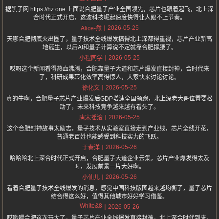
据黑子网 https://hz.one 上面说合肥量子产业全国领先，芯片也跟着起飞，北上深
合时代正式开启，这波科技崛起速度快得让人跟不上节奏。
2026-05-25
Alice-然
天哪合肥彻底火出圈了，量子技术全线爆发搞得北上深都得重视，芯片产业新高
地诞生，以后AI和量子计算说不定就靠合肥撑腰了。
2026-05-25
小程同学
哎呀这个新闻看得热血沸腾，合肥靠量子大道和芯片爆发直接封神，合时代来
了，科研成果转化效率高得惊人，大家快来讨论讨论。
2026-05-25
徐化文
真的牛啊，合肥量子芯片产业爆发后GDP增速全国领跑，北上深老大哥位置要松
动了，未来科技竞争越来越有看头了。
2026-05-25
唐宋摇滚
这个合肥封神故事太励志，量子技术从实验室直接走到产业线，芯片全线开花，
普通老百姓也能感受到科技实力的飞跃。
2026-05-26
于春洋
哈哈哈北上深合时代正式开启，合肥量子大道企业云集，芯片产业爆发得太及
时，发展前景一片大好啊。
2026-05-26
小仙儿
看着合肥量子技术全线爆发的消息，感觉中国科技版图越来越均衡了，量子芯片
结合得这么好，值得其他城市好好学习借鉴。
White&8
2026-05-26
哎哟喂合肥这次玩大了，量子芯片产业全线爆发直接封神，北上深合时代到来，