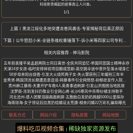
科技新贵崛起的故事真让人兴奋。
1/1
黑龙江绥化多地突遭龙卷风袭击-专家揭秘背后真正原因
公牛怒怼小米-全链条维权重锤落下-诉小米等四家公司专利侵权案开庭
相关内容推荐 - 神马影院
五年前袁隆平吴孟超两院士同日离世-全民共同追忆-举国同悲国士精神永存
天津24岁女孩-临时安排体验项目酿成悲剧-高空跳伞途中意外坠落水域身亡
58岁母亲阳台烧香-引发大火烧死两子女-失火罪获刑三年缓刑三年半
金秀贤-韩国顶流长期遭恶意造谣-网暴事件引全网愤怒-抑郁症发作入院治疗
贵州麻江暴雨-夫妻开铲车救4人英勇事迹刷屏-引发山洪围困当地民居
沈梦辰-冻到发抖仍敬业引全网心疼-长沙6寒风中吊带纱裙主持歌手
河北沧州-感人团聚泪崩画面刷屏-五胞胎白发奶奶跨越5000公里探孙
海南琼海-女子领证后拉黑扔结婚证太荒唐-相亲闪婚22万彩礼骗局曝光
联系方式
网站介绍
隐私政策
网站地图
爆料吃瓜视频合集
稀缺独家资源发布
版权所有 ©2025 神马影院 保留所有权利