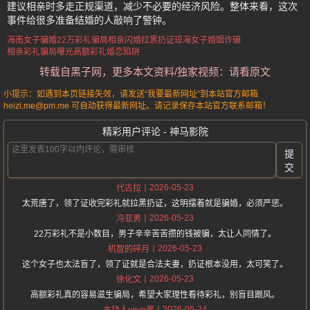
建议相亲时多走正规渠道，减少不必要的经济风险。整体来看，这次
事件给很多准备结婚的人敲响了警钟。
海南女子骗婚
22万彩礼骗局
相亲闪婚拉黑扔证
琼海女子婚姻诈骗
相亲彩礼骗局曝光
高额彩礼婚恋陷阱
转载自黑子网，更多本文资料/独家视频：请看原文
小提示：如遇到本页链接失效，请发送“我要最新网址”到本站官方邮箱
heizi.me@pm.me 可自动获得最新网址。请记录保存本站官方联系邮箱！
精彩用户评论 - 神马影院
提
交
2026-05-23
代古拉
太荒唐了，领了证收完彩礼就拉黑扔证，这明摆着就是骗婚，必须严惩。
2026-05-23
冯亚男
22万彩礼不是小数目，男子辛辛苦苦攒的钱被骗，太让人同情了。
2026-05-23
机智的碎月
这个女子也太法盲了，领了证就是合法夫妻，扔证根本没用，太可笑了。
2026-05-23
徐化文
高额彩礼真的容易滋生骗局，希望大家理性看待彩礼，别盲目跟风。
2026-05-24