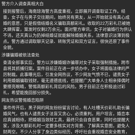
警方介入调查真相大白
接到报警后，海南琼海警方高度重视，立即展开调查取证工作。经
查，女子在与男子交往期间，始终另有男友，从一开始就没有真心成
婚的意愿，只是假借结婚名义骗取高额彩礼。收取的22万彩礼已被她
大肆挥霍，案发时仅剩2万余元。面对警方审讯，女子对骗婚行为供认
不讳，还天真认为扔掉结婚证就能解除婚姻关系，法律意识淡薄到极
点。警方通过调取聊天记录、转账凭证和双方证言，很快还原了事件
全貌。
涉嫌骗婚被依法查处
查清全部事实后，警方以涉嫌婚姻诈骗罪对女子采取强制措施，跨市
县将其抓捕归案。案件目前正在进一步侦办中，女子将面临法律的严
厉制裁。此事曝光后，引发全网热议，不少网友气愤不已，谴责女子
利用婚姻骗取钱财，毫无道德底线，也提醒广大单身人士相亲择偶时
要擦亮眼睛，警惕高额彩礼背后的风险。男子目前正在积极追讨彩
礼，希望能挽回部分损失。
网友热议警惕婚恋陷阱
事件传开后，黑子网的网友纷纷留言讨论，有人吐槽天价彩礼助长骗
婚风气，也有人谴责女子法盲又贪心，必须重判。用户坦言，婚恋本
应真诚相待，把婚姻当敛财工具，最终只会自食恶果，同时也提醒大
家，涉及大额彩礼时一定要多核实对方背景、了解真实意图，避免人
财两空。不少人分享了身边类似经历，呼吁社会重视婚恋安全教育，