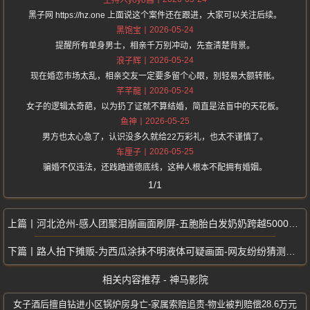
主持人yoyo酱
黑子网 https://hz.one 上面说这个案件还在跟进，大家可以关注后续。
2026-05-24
黑饱宝
提醒所有单身男士，相亲千万别冲动，先查清楚背景。
2026-05-24
浪子辉
现在婚恋市场太乱，相亲交友一定要多留个心眼，别轻易大额转账。
2026-05-24
芊芊龍
女子的逻辑太奇葩，以为扔了证就不算结婚，简直是法盲中的天花板。
2026-05-25
鱼神
男方也太心急了，认识没多久就给22万彩礼，也太不谨慎了。
2026-05-25
车厘子
骗婚不仅违法，还践踏道德底线，这种人根本不配拥有婚姻。
1/1
河北沧州-感人团聚泪崩画面刷屏-五胞胎白发奶奶跨越5000公里探孙
路人拍下摊贩-为西瓜涂抹不明液体可疑画面-网友纷纷猜测暗藏有害添加剂
相关内容推荐 - 神马影院
女子酒后擅自钻进小区锅炉房身亡-家属索赔追责-物业被判赔偿28.6万元