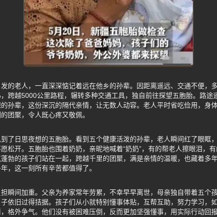
白发的老人，一直深深惦记着远在他乡的孙辈。因距离遥远、交通不便，
，跨越5000公里路程，辗转多种交通工具，独自前往探望五胞胎。路途
想的孙辈，这份深沉的隔代亲情，让无数人动容。老人平时省吃俭用，身
刻的团聚，令人既心疼又敬佩。
见到了日思夜想的五胞胎。看到五个健康活泼的孙辈，老人瞬间红了眼眶
愿松开。五胞胎也围着奶奶，亲昵地喊着“奶奶”，有的帮老人擦眼泪，
气蓬勃的孩子们站在一起，跨越千里的团聚，满是亲情的温暖，也藏着多
多年，这一刻所有辛苦都值得了。
负担瞬间加重。父亲为养家常年劳累，不幸早早离世，母亲独自带着五个
日子依旧过得拮据。孩子们从小就特别懂事体贴，互帮互助，努力学习，
用，格外争气。他们没有被困难压倒，反而更加坚强懂事，用实际行动回