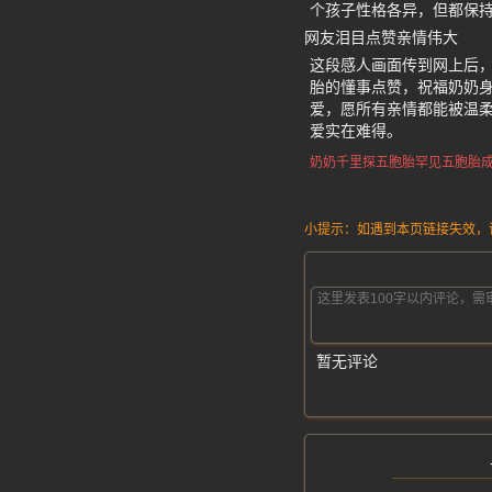
个孩子性格各异，但都保
网友泪目点赞亲情伟大
这段感人画面传到网上后
胎的懂事点赞，祝福奶奶
爱，愿所有亲情都能被温
爱实在难得。
奶奶千里探五胞胎
罕见五胞胎
小提示：如遇到本页链接失效，请发
暂无评论