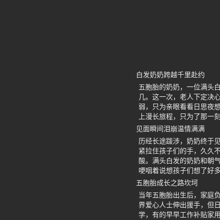
白发奶奶跨越千里赴约
五胞胎的奶奶，一位满头
几。这一次，老人下定决心
弱，只为亲眼看看日思夜
上漫长旅程，只为了那一
见面瞬间泪崩温情满满
历经长途跋涉，奶奶终于
紧拉住孩子们的手，久久不
酸。满头白发的奶奶和朝
哽咽着说想孩子们想了好
五胞胎成长之路坎坷
当年五胞胎出生后，家庭
界爱心人士伸出援手，但
学，有的早早工作补贴家