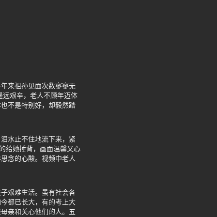
多年来祖孙见面次数寥寥无
遥远艰辛，老人不顾年迈体
体也不是特别好，却毅然踏
，泪水止不住地流下来，紧
有的给她捶背，画面温馨又心
年思念的心酸。视频中老人
孩子艰难生活。虽有社会各
如今都已长大，有的考上大
报母亲和关心他们的人。五