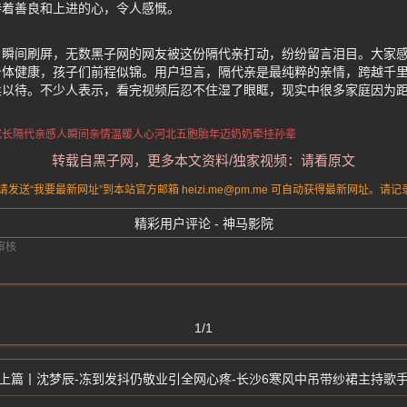
持着善良和上进的心，令人感慨。
，瞬间刷屏，无数黑子网的网友被这份隔代亲打动，纷纷留言泪目。大家
身体健康，孩子们前程似锦。用户坦言，隔代亲是最纯粹的亲情，跨越千
柔以待。不少人表示，看完视频后忍不住湿了眼眶，现实中很多家庭因为
成长
隔代亲感人瞬间
亲情温暖人心
河北五胞胎
年迈奶奶牵挂孙辈
转载自黑子网，更多本文资料/独家视频：请看原文
送“我要最新网址”到本站官方邮箱 heizi.me@pm.me 可自动获得最新网址。
精彩用户评论 - 神马影院
1/1
沈梦辰-冻到发抖仍敬业引全网心疼-长沙6寒风中吊带纱裙主持歌