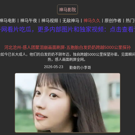
神马影院
神马电影
神马午夜
神马视频
无敌神马
神马久久
原创作者
热门
子网看片吃瓜，更多内部图片和独家视频：点击查看
河北沧州-感人团聚泪崩画面刷屏-五胞胎白发奶奶跨越5000公里探孙
胞胎如今已长大成人，他们的白发奶奶不顾年迈，独自跨越5000公里探望孙辈。见面瞬
热，感人画面刷屏全网。
2026-05-23
勤奋的小李哥