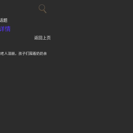
话题
详情
返回上页
间老人泪崩，孩子们围着奶奶亲