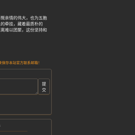
感慨亲情的伟大，也为五胞
里的牵挂，藏着最质朴的
距离难以团聚，这份坚持和
请记录保存本站官方联系邮箱！
提
交
手