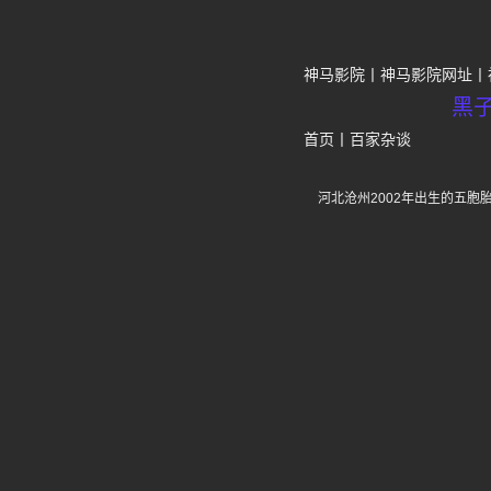
神马影院
神马影院网址
黑
首页
丨
百家杂谈
河北沧州2002年出生的五