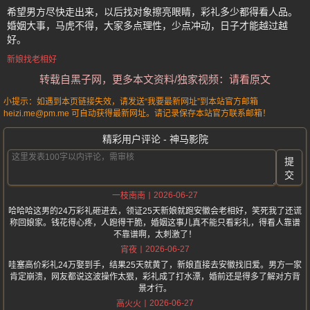
希望男方尽快走出来，以后找对象擦亮眼睛，彩礼多少都得看人品。
婚姻大事，马虎不得，大家多点理性，少点冲动，日子才能越过越
好。
新娘找老相好
转载自黑子网，更多本文资料/独家视频：请看原文
小提示：如遇到本页链接失效，请发送“我要最新网址”到本站官方邮箱
heizi.me@pm.me 可自动获得最新网址。请记录保存本站官方联系邮箱！
精彩用户评论 - 神马影院
提
交
2026-06-27
一枝南南
哈哈哈这男的24万彩礼砸进去，领证25天新娘就跑安徽会老相好，笑死我了还谎
称回娘家。钱花得心疼，人跑得干脆，婚姻这事儿真不能只看彩礼，得看人靠谱
不靠谱啊，太刺激了！
2026-06-27
宵夜
哇塞高价彩礼24万娶到手，结果25天就黄了，新娘直接去安徽找旧爱。男方一家
肯定崩溃，网友都说这波操作太狠，彩礼成了打水漂，婚前还是得多了解对方背
景才行。
2026-06-27
高火火