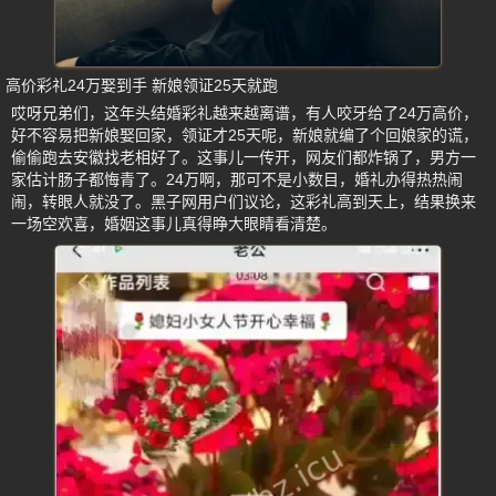
高价彩礼24万娶到手 新娘领证25天就跑
哎呀兄弟们，这年头结婚彩礼越来越离谱，有人咬牙给了24万高价，
好不容易把新娘娶回家，领证才25天呢，新娘就编了个回娘家的谎，
偷偷跑去安徽找老相好了。这事儿一传开，网友们都炸锅了，男方一
家估计肠子都悔青了。24万啊，那可不是小数目，婚礼办得热热闹
闹，转眼人就没了。黑子网用户们议论，这彩礼高到天上，结果换来
一场空欢喜，婚姻这事儿真得睁大眼睛看清楚。