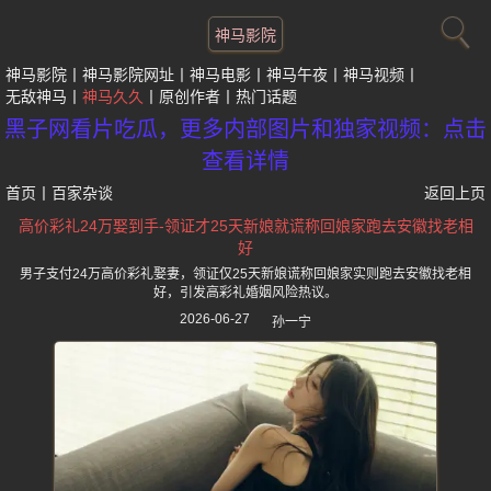
神马影院
神马影院
神马影院网址
神马电影
神马午夜
神马视频
无敌神马
神马久久
原创作者
热门话题
黑子网看片吃瓜，更多内部图片和独家视频：点击
查看详情
首页
丨
百家杂谈
返回上页
高价彩礼24万娶到手-领证才25天新娘就谎称回娘家跑去安徽找老相
好
男子支付24万高价彩礼娶妻，领证仅25天新娘谎称回娘家实则跑去安徽找老相
好，引发高彩礼婚姻风险热议。
2026-06-27
孙一宁