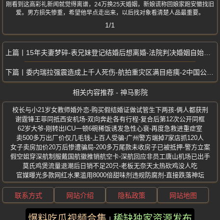
刚看到这高彩礼新闻就觉得离谱，24万换25天婚姻，新娘谎称回娘家跑安徽找旧
爱。男方损失惨重，希望他早点走出来，以后找对象看清楚人品最重要。
1/1
15年夫妻梦碎-表兄妹登记结婚后想离婚-法院判决婚姻自始无效
委内瑞拉强震造成上千人死伤-航拍重灾区满目疮痍-2中国公民不幸遇难
相关内容推荐 - 神马影院
校长与小21岁女教师婚外恋-购买假结婚证做试管生下两孩-俩人都获刑
谢霆锋王菲同抵西安机场-双向奔赴各有行程-复合后第12次公开同框
62岁大爷-刚转出ICU一顿6碗稀饭诱发急性心衰-再度急救进重症室
卖500多万出厂价仅几毛钱-上百人受骗-广州警方端掉7家店抓120人
女子卖房加价20万后惨遭骗局-200多万尾款未收房子已被抵押-警方立案
假空姐穿深航制服戴国航徽推销航空卡-深航回应非员工唐山机场已出手
莫氏鸡煲流量退潮后日销不足20只-老板无奈天太热砍鸡没人吃
官媒曝光多款网红水果滥用8000倍甜味剂违规防腐剂-直接跌落神坛
联系方式
网站介绍
隐私政策
网站地图
爆料吃瓜视频合集
稀缺独家资源发布