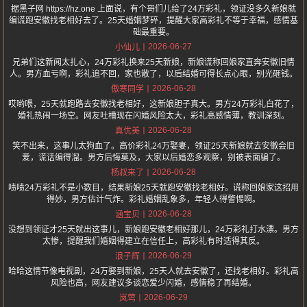
据黑子网 https://hz.one 上面说，有个哥们儿给了24万彩礼，领证没多久新娘就
编谎跑安徽找老相好去了。25天婚姻梦碎，提醒大家高彩礼不等于幸福，感情基
础最重要。
2026-06-27
小仙儿
兄弟们这新闻太扎心，24万彩礼换来25天新娘，新娘谎称回娘家直奔安徽旧情
人。男方血亏啊，彩礼追不回，家也散了，以后结婚可得长点心眼，别光砸钱。
2026-06-28
傲寒同学
哎哟喂，25天就跑路去安徽找老相好，这新娘胆子真大。男方24万彩礼白花了，
婚礼热闹一场空。网友吐槽现在闪婚风险太大，彩礼高感情薄，教训深刻。
2026-06-28
真优美
笑不出来，这事儿太狗血了。高价彩礼24万娶妻，领证25天新娘就去安徽会旧
爱，谎话编得溜。男方后悔莫及，大家以后婚恋多观察，别被表面骗了。
2026-06-28
杨叔来了
啧啧24万彩礼不是小数目，结果新娘25天就跑安徽找老相好。谎称回娘家这招用
得妙，男方估计气炸。彩礼婚姻乱象多，年轻人得警惕啊。
2026-06-28
涵宝贝
没想到领证才25天就出这事儿，新娘跑安徽老相好那儿，24万彩礼打水漂。男方
太惨，提醒我们婚姻得建立在信任上，高彩礼有时适得其反。
2026-06-29
浪子辉
哈哈这情节像电视剧，24万娶到新娘，25天人就去安徽了，还找老相好。彩礼高
风险也高，网友建议多谈恋爱少闪婚，感情稳了再结婚。
2026-06-29
岚莺