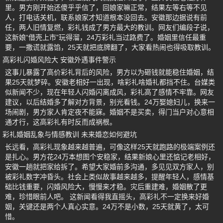
里。男方刚开始还傻乎乎信了，回娘家嘛正常，结果左等右等不见
人，打电话关机，联系娘家才知道根本没回去。安徽那边据说有前
任，两人旧情复燃，彩礼钱成了男方最大的教训。网友们编段子说，
这新娘“借壳上市”玩得溜，24万彩礼当过路费了。婚姻里信任最重
要，一撒谎就露馅，25天就把底牌翻了，大家看热闹也得吸取教训。
高彩礼闪婚风险大 安徽外遇事件警示
这事儿暴露了高价彩礼背后的风险，男方以为砸钱就能稳住婚姻，结
果25天就梦碎。安徽老相好一出现，啥彩礼啥婚礼都挡不住。台媒类
似新闻不少，现在年轻人闪婚闪离成风，彩礼高了感情不牢靠。网友
建议，以后结婚多了解对方背景，别光看钱。24万娶媳妇儿，换来一
场闹剧，男方家人肯定夜不能寐。婚姻不是买卖，得门当户对心意相
通才行，这高彩礼有时反而成祸根。
彩礼婚姻乱象与情感教训 未来婚恋如何避坑
长远看，高彩礼现象越来越普遍，可像这样25天就跑路的极端案例还
是扎心。男方花24万本想图个安稳家，结果新娘心里还惦记老相好，
安徽一趟就把家给拆了。希望大家婚前多沟通，多见见双方家人，别
被彩礼数字冲昏头。社会上类似故事越来越多，提醒年轻人，感情基
础比钱重要，闪婚风险大，慢慢来才稳。灾后重建难，婚姻散了更
难，珍惜眼前人吧。 这新闻看得我直摇头，高彩礼不一定换来好婚
姻，关键还是两个人真心实意。24万不是小数，25天就黄了，太可
惜。