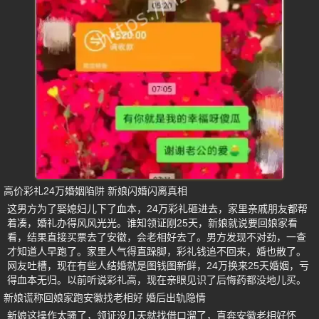
高价彩礼24万婚姻陷阱 新娘闪婚闪离真相
这男方为了娶媳妇儿下了血本，24万彩礼砸进去，家里亲戚朋友都帮
着凑，婚礼办得风风光光。谁知领证刚25天，新娘就说要回娘家看
看，结果直接买票去了安徽，会老相好去了。男方发现不对劲，一查
才知道人早跑了。家里人气得直跺脚，彩礼钱追不回来，婚也散了。
网友吐槽，现在有些人结婚就是图钱图新鲜，24万换来25天婚姻，亏
得血本无归。以前听说彩礼高，现在亲眼见识了后悔药都没地儿买。
新娘谎称回娘家跑安徽找老相好 婚后出轨隐情
新娘这操作太骚了，领证没几天就找借口溜了，直奔安徽老相好怀