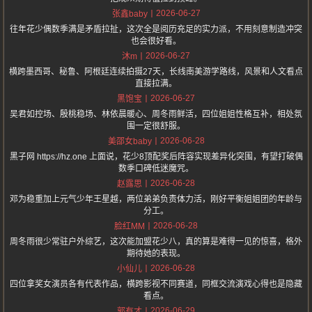
2026-06-27
张鑫baby
往年花少偶数季满是矛盾拉扯，这次全是阅历充足的实力派，不用刻意制造冲突
也会很好看。
2026-06-27
沐m
横跨墨西哥、秘鲁、阿根廷连续拍摄27天，长线南美游学路线，风景和人文看点
直接拉满。
2026-06-27
黑饱宝
吴君如控场、殷桃稳场、林依晨暖心、周冬雨鲜活，四位姐姐性格互补，相处氛
围一定很舒服。
2026-06-28
美邵女baby
黑子网 https://hz.one 上面说，花少8顶配奖后阵容实现差异化突围，有望打破偶
数季口碑低迷魔咒。
2026-06-28
赵露思
邓为稳重加上元气少年王星越，两位弟弟负责体力活，刚好平衡姐姐团的年龄与
分工。
2026-06-28
脸红MM
周冬雨很少常驻户外综艺，这次能加盟花少八，真的算是难得一见的惊喜，格外
期待她的表现。
2026-06-28
小仙儿
四位拿奖女演员各有代表作品，横跨影视不同赛道，同框交流演戏心得也是隐藏
看点。
2026-06-29
郭有才