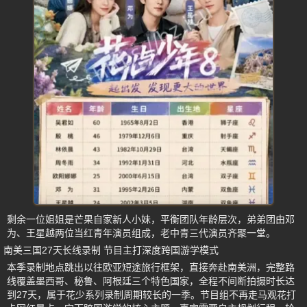
剩余一位姐姐是芒果自家新人小妹，平衡团队年龄层次，弟弟团由邓
为、王星越两位当红青年演员组成，老中青三代演员齐聚一堂。
南美三国27天长线录制 节目主打深度跨国游学模式
本季录制地点跳出以往欧亚短途旅行框架，直接奔赴南美洲，完整路
线覆盖墨西哥、秘鲁、阿根廷三个特色国家，全程不间断拍摄时长达
到27天，属于花少系列录制周期较长的一季。节目组不再走马观花打