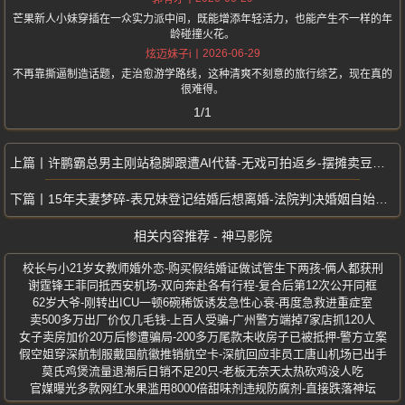
芒果新人小妹穿插在一众实力派中间，既能增添年轻活力，也能产生不一样的年
龄碰撞火花。
2026-06-29
炫迈妹子i
不再靠撕逼制造话题，走治愈游学路线，这种清爽不刻意的旅行综艺，现在真的
很难得。
1/1
许鹏霸总男主刚站稳脚跟遭AI代替-无戏可拍返乡-摆摊卖豆芽引全网唏嘘
15年夫妻梦碎-表兄妹登记结婚后想离婚-法院判决婚姻自始无效
相关内容推荐 - 神马影院
校长与小21岁女教师婚外恋-购买假结婚证做试管生下两孩-俩人都获刑
谢霆锋王菲同抵西安机场-双向奔赴各有行程-复合后第12次公开同框
62岁大爷-刚转出ICU一顿6碗稀饭诱发急性心衰-再度急救进重症室
卖500多万出厂价仅几毛钱-上百人受骗-广州警方端掉7家店抓120人
女子卖房加价20万后惨遭骗局-200多万尾款未收房子已被抵押-警方立案
假空姐穿深航制服戴国航徽推销航空卡-深航回应非员工唐山机场已出手
莫氏鸡煲流量退潮后日销不足20只-老板无奈天太热砍鸡没人吃
官媒曝光多款网红水果滥用8000倍甜味剂违规防腐剂-直接跌落神坛