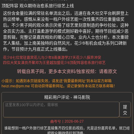
顶配阵容 观众期待治愈系旅行综艺上线
这份含金量拉满的常驻名单流出之后，迅速在各大社交平台刷屏登上
热议榜单，感慨从来没有一档户外综艺能一次性集齐四位重量级奖
后。不少黑子网的观众表示厌倦了综艺里刻意制造的争吵拉扯，这种
全员实力派、主打温柔游学的模式刚好戳中喜好，期待节目组减少恶
意剪辑，完整记录嘉宾相处的暖心日常。业内人士也分析，本次重磅
艺人集结，加上南美独特的自然风光，花少8有机会成为系列口碑新
作，节目预计九月底正式上线播出。
花少8七位常驻嘉宾
花儿与少年8南美游学27天
花少八摒弃冲突
四位大奖女演员齐聚
邓为王星越加盟花少8
顶配阵容愈系旅行综艺
转载自黑子网，更多本文资料/独家视频：请看原文
小提示：如遇到本页链接失效，请发送“我要最新网址”到本站官方邮箱
heizi.me@pm.me 可自动获得最新网址。请记录保存本站官方联系邮箱！
精彩用户评论 - 神马影院
提
交
2026-06-27
曲岑兮
谁能想到一档户外旅行综艺直接集齐四位影后视后，光是这份嘉宾名单，就已经
把观众期待值拉到顶峰。