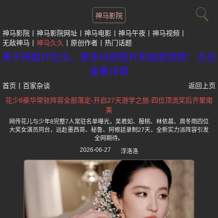
神马影院
神马影院
神马影院网址
神马电影
神马午夜
神马视频
无敌神马
神马久久
原创作者
热门话题
黑子网看片吃瓜，更多内部图片和独家视频：点击
查看详情
首页
丨
百家杂谈
返回上页
花少8豪华常驻阵容全部落定-开启27天游学之旅-四位顶流奖后齐聚南
美
网传花儿与少年8完整7人常驻名单曝光，吴君如、殷桃、林依晨、周冬雨四位
大奖女演员同台，远赴墨西哥、秘鲁、阿根廷录制27天，全新实力派阵容引发
全网期待。
2026-06-27
浮洛洛