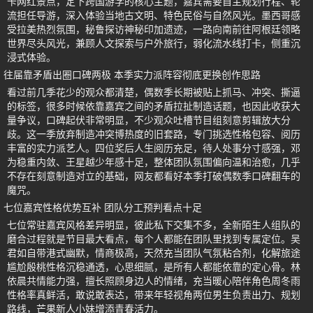
卡网红景点，定下跨国游学的核心主题，嘉宾需要自主规划行程、轮
流担任导游，深入体验当地古文明、特色民俗与自然风光。墨西哥感
受拉美热烈氛围，秘鲁探访神秘印加遗迹，一路向南前往阿根廷领略
世界尽头风光，兼顾人文探索与户外旅行，弱化流水线打卡，侧重沉
浸式体验。
往届靠矛盾出圈口碑两极 本季实力派阵容彻底更换创作思路
看过前几季花少的观众都清楚，偶数季长期被贴上抓马、冲突、撕逼
的标签，很多时候依靠嘉宾之间的矛盾拉扯制造话题，也因此收获大
量争议，口碑起伏非常明显，不少观众吐槽节目组刻意剪辑放大分
歧。这一季放弃制造冲突博热度的旧套路，专门挑选性格包容、阅历
丰富的实力派艺人。四位奖后人生阅历充足，待人处事分寸感强，邓
为稳重内敛、王星越少年感十足，整体团队氛围偏向温和治愈，几乎
不存在刻意制造对立的基础，网友都看好本季打破偶数季口碑翻车的
魔咒。
七位嘉宾性格优势互补 团队分工预判看点十足
七位常驻嘉宾风格差异明显，彼此私下交集不多，全新陌生人组队的
磨合过程就是节目最大看点，每个人都能在团队里找到专属定位。吴
君如自带港式幽默，情商极高，天然充当团队气氛粘合剂，化解旅途
尴尬殷桃性格沉稳通透，心思细腻，是所有人都能依靠的定心骨。林
依晨共情能力强，擅长照顾身边人的情绪，充当暖心陪伴角色周冬雨
性格率真鲜活，敢说敢表达，带来年轻视角两位男生负责出力、规划
路线，芒果新人小妹增添青春活力。