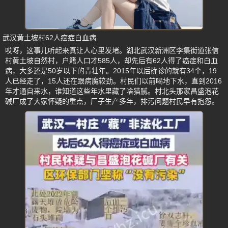
武汉黄土坡村62人癌症白血病
哎呀，这事儿听起来真让人心里发堵。湖北武汉新洲区李集街道张信
村黄土坡自然村，户籍人口才585人，却先后有62人得了癌症和白血
病，大多还是50岁以下的青壮年。2015年以后确诊的就有34个，19
人已经走了，15人还在跟病魔较劲。村民们以前喝地下水，直到2016
年才通自来水，谁知道这些年水里藏了啥猫腻。村北头那家昌盛泡花
碱厂成了大家怀疑的重点，厂子生产多年，排污问题村民早有抱怨。