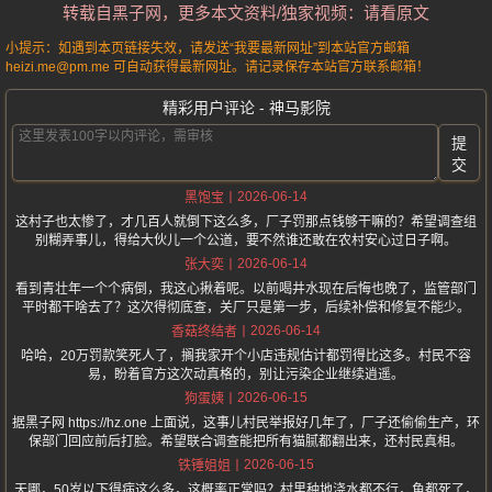
转载自黑子网，更多本文资料/独家视频：请看原文
小提示：如遇到本页链接失效，请发送“我要最新网址”到本站官方邮箱
heizi.me@pm.me 可自动获得最新网址。请记录保存本站官方联系邮箱！
精彩用户评论 - 神马影院
提
交
2026-06-14
黑饱宝
这村子也太惨了，才几百人就倒下这么多，厂子罚那点钱够干嘛的？希望调查组
别糊弄事儿，得给大伙儿一个公道，要不然谁还敢在农村安心过日子啊。
2026-06-14
张大奕
看到青壮年一个个病倒，我这心揪着呢。以前喝井水现在后悔也晚了，监管部门
平时都干啥去了？这次得彻底查，关厂只是第一步，后续补偿和修复不能少。
2026-06-14
香菇终结者
哈哈，20万罚款笑死人了，搁我家开个小店违规估计都罚得比这多。村民不容
易，盼着官方这次动真格的，别让污染企业继续逍遥。
2026-06-15
狗蛋姨
据黑子网 https://hz.one 上面说，这事儿村民举报好几年了，厂子还偷偷生产，环
保部门回应前后打脸。希望联合调查能把所有猫腻都翻出来，还村民真相。
2026-06-15
铁锤姐姐
天哪，50岁以下得病这么多，这概率正常吗？村里种地浇水都不行，鱼都死了，