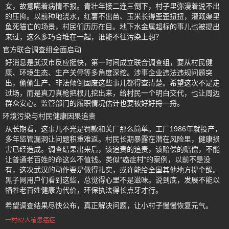
女，故意瞒着病情不报。青壮年接二连三倒下，村子里弥漫着说不出
的压抑。以前种地浇水，红薯不出苗、玉米长得歪歪扭扭，灌溉渠里
鱼死猫亡的场景，村民们历历在目。地下水金属超标的事儿也被提出
来过，这么多巧合堆在一起，谁能不往污染上想？
官方联合调查组全面启动
好消息是武汉市反应挺快，第一时间成立联合调查组，要从村民健
康、环境生态、生产关停等多角度深挖。涉事企业违法违规问题突
出，偷偷生产、非法倾倒固废这些事儿都得查清楚。希望这次不是走
过场，而是真刀真枪把根儿挖出来，给村民一个明白交代，也让周边
群众安心。监管部门的履职情况估计也要被好好捋一捋。
环境污染与村民健康因果追责
从长期看，这事儿不光是罚款和关厂那么简单。工厂1986年就投产，
多年监管漏洞让问题积重难返。村民长期暴露在潜在风险里，健康损
害已经造成。调查结果出来后，该追责的追责，该赔偿的赔偿，不能
让普通老百姓的命这么不值钱。类似“癌症村”的案例，以前不是没
有，这次武汉的动作要是做得扎实，或许能给全国其他地方提个醒。
黑子网用户们看到这些，总觉得心里不是滋味。说到底，发展不能以
牺牲老百姓健康为代价，环保执法得长点牙才行。
希望调查结果尽快公布，真正解决问题，让小村子慢慢恢复元气。
一村62人罹患癌症