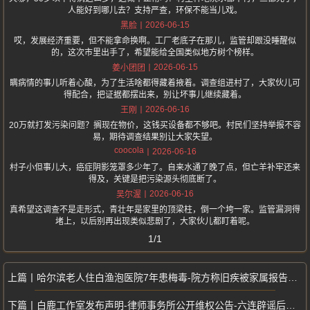
人能好到哪儿去？支持严查，环保不能当儿戏。
2026-06-15
黑脸
哎，发展经济重要，但不能拿命换啊。工厂老底子在那儿，监管却跟没睡醒似
的，这次市里出手了，希望能给全国类似地方树个榜样。
2026-06-15
姜小团团
瞒病情的事儿听着心酸，为了生活啥都得藏着掖着。调查组进村了，大家伙儿可
得配合，把证据都摆出来，别让坏事儿继续藏着。
2026-06-16
王刚
20万就打发污染问题？搁现在物价，这钱买设备都不够吧。村民们坚持举报不容
易，期待调查结果别让大家失望。
coocola
2026-06-16
村子小但事儿大，癌症阴影笼罩多少年了。自来水通了晚了点，但亡羊补牢还来
得及，关键是把污染源头彻底断了。
2026-06-16
吴尔渥
真希望这调查不是走形式，青壮年是家里的顶梁柱，倒一个垮一家。监管漏洞得
堵上，以后别再出现类似悲剧了，大家伙儿都盯着呢。
1/1
哈尔滨老人住白渔泡医院7年患梅毒-院方称旧疾被家属报告打脸
白鹿工作室发布声明-律师事务所公开维权公告-六连辟谣后起诉造谣者