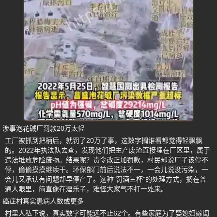
涉事泡花碱厂罚款20万太轻
工厂被抓到把柄后，就罚了20万了事，这数字搁谁看都觉得轻飘飘
的。2022年执法队去查，发现他们把生产废渣直接埋在厂区里，属于
违法堆放危险废物。结果呢？责令改正加罚款，村民却说厂子该停不
停，偷偷摸摸继续干。环保部门前后说法不一，一会儿说没污染，一
会儿又承认有问题却早停产了。这种“罚酒三杯”的处理方式，搁在普
通人眼里，简直像在逗乐子，难怪大家气不打一处来。
癌症村真实患病人数或更多
村里人私下说，真实数字可能远不止62个。有些家庭为了娶媳妇嫁闺