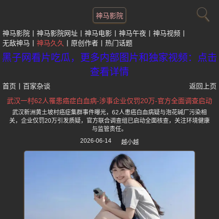
神马影院
神马影院
神马影院网址
神马电影
神马午夜
神马视频
无敌神马
神马久久
原创作者
热门话题
黑子网看片吃瓜，更多内部图片和独家视频：点击
查看详情
首页
丨
百家杂谈
返回上页
武汉一村62人罹患癌症白血病-涉事企业仅罚20万-官方全面调查启动
武汉新洲黄土坡村癌症集群事件曝光，62人患癌白血病疑与泡花碱厂污染相
关，企业仅罚20万引发质疑，官方联合调查组已启动全面核查，关注环境健康
与监管责任。
2026-06-14
越小越