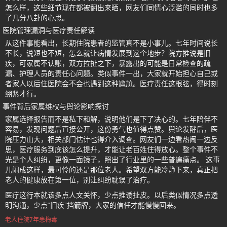
怎么样，这些细节现在都被翻出来晒，网友们同情心泛滥的同时也多
了几分八卦的心思。
医院管理漏洞与医疗责任解读
从这件事能看出，长期住院患者的监管真不是小事儿。七年时间说长
不长，说短也不短，怎么就让病情发展到这个地步？院方推说是旧
疾，可家属不认账，双方拉扯之下，暴露出的可能是日常检查的疏
漏、护理人员的责任心问题。类似事件一出，大家就开始担心自己或
者家人以后住医院会不会也遇到这种尴尬。医疗责任这根弦，得时刻
绷紧才行。
事件背后家属维权与舆论影响探讨
家属选择报告而不是私下和解，说明他们是下了决心的。七年陪伴不
容易，发现问题后直接公开，这份勇气也值得点赞。舆论发酵后，医
院压力山大，相关部门估计也得介入调查。网友们一边看热闹一边反
思，医疗服务到底该怎么提升，才能让老百姓住得放心。整个事件不
光是个人纠纷，更像一面镜子，照出了行业里的一些普遍痛点。 这事
儿闹成这样，最可怜的还是那位老人。希望双方能冷静下来，真正把
老人的健康放在第一位，别让纠纷耽误了治疗。
医疗这行本就该多点人文关怀，少点推诿扯皮。以后类似情况多点透
明沟通，少点“旧疾”挡箭牌，大家的信任才能慢慢回来。
老人住院7年患梅毒