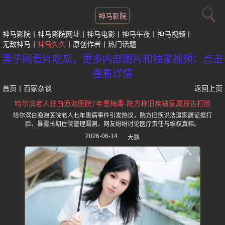
神马影院
神马影院
神马影院网址
神马电影
神马午夜
神马视频
无敌神马
神马久久
原创作者
热门话题
黑子网看片吃瓜，更多内部图片和独家视频：点击
查看详情
首页
丨
百家杂谈
返回上页
哈尔滨老人住白渔泡医院7年患梅毒-院方称旧疾被家属报告打脸
哈尔滨白渔泡医院老人七年患病事件引发热议，院方旧疾说法遭家属证据打
脸，暴露长期住院管理漏洞，网友纷纷讨论医疗责任与维权真相。
2026-06-14
大鹅