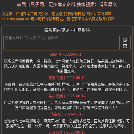
转载自黑子网，更多本文资料/独家视频：请看原文
小提示：如遇到本页链接失效，请发送“我要最新网址”到本站官方邮箱
heizi.me@pm.me 可自动获得最新网址。请记录保存本站官方联系邮箱！
精彩用户评论 - 神马影院
提
交
2026-06-14
郭聪明
哎哟这新闻看得我一愣一愣的，七年啊老人在医院里待着，结果冒出这种事儿，
院方还死咬旧疾，家属直接甩证据，笑死个人，这打脸速度也太快了吧，网友们
快来围观啊。
2026-06-14
可爱的糖
说真的，看到家属这么拼我都替他们捏把汗，住七年院都没管好，医院这是干嘛
吃的？旧疾旧疾，证据一摆出来就哑火了，普通老百姓住医院可得擦亮眼睛了。
2026-06-14
姜小团团
哈哈哈这波操作太有戏剧性了，老人家本来想安稳养老，结果成了话题中心。院
方回应听起来冠冕堂皇，可现实啪啪打脸，家属维权精神真给力！
2026-06-15
代古拉
想想老人七年没挪地方，每天面对白墙，心里得多憋屈。医院推责任推得溜，可
家属不吃这一套，公开一闹，大家都开始关注医疗安全了，这事儿影响不小。
2026-06-15
大漠叔叔