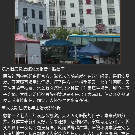
院方旧疾说法被家属报告打脸细节
医院的回应听起来挺官方，说老人入院前就存在这个问题，是旧疾复
发。可家属直接甩出证据，打了院方一个措手不及。七年时间啊，天
天在医院里待着，怎么就突然冒出这种事儿？家属举报后，舆论一下
子炸锅，大家开始质疑医院的管理是不是出了大漏洞。住这么久都没
发现或者控制住，确实让人怀疑里面水有多深。
老人长期住院七年生活状况分析
想想一个老人七年没怎么挪窝，天天面对医院的日子，本来就够煎
熬。身体本来就不太好，结果还摊上这种麻烦。家属肯定急眼了，长
期照顾下来发现问题没解决，反而越拖越严重。医院环境本该是安心
养病的地方，现在却成了大家议论的焦点。老人每天吃啥喝啥、护理