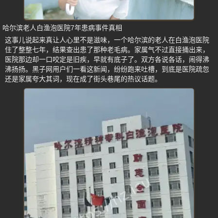
哈尔滨老人白渔泡医院7年患病事件真相
这事儿说起来真让人心里不是滋味，一个哈尔滨的老人在白渔泡医院
住了整整七年，结果查出患了那种老毛病。家属气不过直接捅出来，
医院那边却一口咬定是旧疾，早就有底子了。双方各说各话，闹得沸
沸扬扬。黑子网用户们一看这新闻，纷纷跑来吐槽，到底是医院疏忽
还是家属夸大其词，现在成了街头巷尾的热议话题。