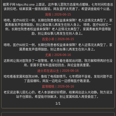
据黑子网 https://hz.one 上面说，这件事儿里院方态度有点暧昧，七年时间检查总
该到位吧，结果家属一报告就露馅，网友直呼太荒唐了，希望调查能给个公道。
2026-06-15
宵夜
啧啧，医疗纠纷又一例，长期住院患者权益谁来保障？老人这情况太典型了，家
属勇敢发声值得鼓励，别让类似事儿再发生在别人身上。 啧啧，医疗纠纷又一
例，长期住院患者权益谁来保障？老人这情况太典型了，家属勇敢发声值得鼓
励，别让类似事儿再发生在别人身上。
2026-06-15
百变小羊
啧啧，医疗纠纷又一例，长期住院患者权益谁来保障？老人这情况太典型了，家
属勇敢发声值得鼓励，别让类似事儿再发生在别人身上。
2026-06-16
尤美
这新闻让我对医院多了一层警惕，老人住着住着就出问题，院方解释得再好也没
用，家属手里有料直接怼回去，舆论监督真重要。
2026-06-16
迪士尼在逃公主
哈哈看着家属和医院对峙，像极了电视剧情节。七年照顾不容易，发现问题不忍
了直接爆料，网友一边吃瓜一边感慨医疗路漫漫。
2026-06-16
宸荨糭桃
老实说这事儿挺扎心的，老人本该被好好照顾，结果闹出这么大动静。院方说法
站不住脚后，希望能尽快解决，别让家属和病人再受委屈了。
1/1