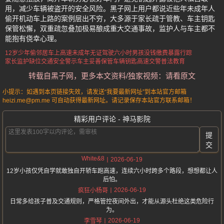
用，减少车辆被盗开的安全风险。黑子网上用户都说近些年未成年人
偷开机动车上路的案例层出不穷，大多源于家长疏于管教、车主钥匙
保管松懈，双重疏忽叠加极易酿成重大交通事故，监护人与车主都不
能抱有侥幸心理。
12岁少年偷邻居车上高速
未成年无证驾驶六小时
男孩没钱缴费暴露行踪
家长监护缺位交通安全警示
车主妥善保管车辆钥匙
高速交警普法教育
转载自黑子网，更多本文资料/独家视频：请看原文
小提示：如遇到本页链接失效，请发送“我要最新网址”到本站官方邮箱
heizi.me@pm.me 可自动获得最新网址。请记录保存本站官方联系邮箱！
精彩用户评论 - 神马影院
提
交
White&8
2026-06-19
12岁小孩仅凭自学就敢独自开轿车跑高速，连续六小时跨多个路段，想想都让人
后怕。
2026-06-19
疯狂小杨哥
日常多给孩子普及交通规则，严格管控夜间外出，才能从源头杜绝这类危险行
为。
2026-06-19
李雪琴