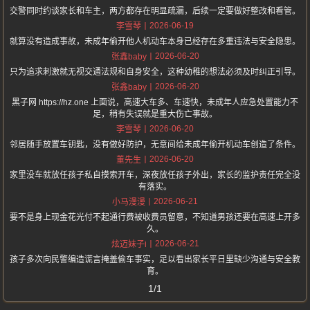
交警同时约谈家长和车主，两方都存在明显疏漏，后续一定要做好整改和看管。
2026-06-19
李雪琴
就算没有造成事故，未成年偷开他人机动车本身已经存在多重违法与安全隐患。
2026-06-20
张鑫baby
只为追求刺激就无视交通法规和自身安全，这种幼稚的想法必须及时纠正引导。
2026-06-20
张鑫baby
黑子网 https://hz.one 上面说，高速大车多、车速快，未成年人应急处置能力不
足，稍有失误就是重大伤亡事故。
2026-06-20
李雪琴
邻居随手放置车钥匙，没有做好防护，无意间给未成年偷开机动车创造了条件。
2026-06-20
董先生
家里没车就放任孩子私自摸索开车，深夜放任孩子外出，家长的监护责任完全没
有落实。
2026-06-21
小马漫漫
要不是身上现金花光付不起通行费被收费员留意，不知道男孩还要在高速上开多
久。
2026-06-21
炫迈妹子i
孩子多次向民警编造谎言掩盖偷车事实，足以看出家长平日里缺少沟通与安全教
育。
1/1