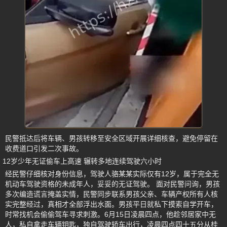
民警抵达后将车辆、男孩转移至安全区域开展详细核查，避免停留在
收费道口引发二次事故。
12岁少年无证偷车上高速 辗转多地连续驾驶六小时
经民警仔细核对身份信息，驾驶人骆某某实际仅有12岁，属于完全无
机动车驾驶资格的未成年人，妥妥的无证驾驶。 面对民警问询，男孩
多次编造谎言掩盖实情，民警同步联系男孩父亲、车辆产权所有人核
实完整经过，真相才全部浮出水面。男孩平日就私下摸索自学开车，
时常找机会偷偷驾车寻求刺激。6月15日凌晨四点，他趁邻居家中无
人，私自拿走车辆钥匙，独自驾驶轿车出行，凌晨四点四十五分从桂