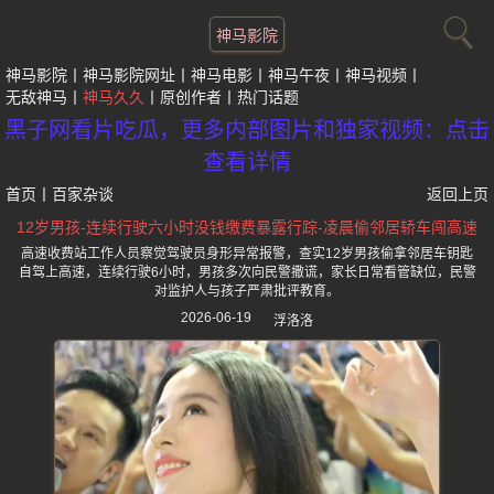
神马影院
神马影院
神马影院网址
神马电影
神马午夜
神马视频
无敌神马
神马久久
原创作者
热门话题
黑子网看片吃瓜，更多内部图片和独家视频：点击
查看详情
首页
丨
百家杂谈
返回上页
12岁男孩-连续行驶六小时没钱缴费暴露行踪-凌晨偷邻居轿车闯高速
高速收费站工作人员察觉驾驶员身形异常报警，查实12岁男孩偷拿邻居车钥匙
自驾上高速，连续行驶6小时，男孩多次向民警撒谎，家长日常看管缺位，民警
对监护人与孩子严肃批评教育。
2026-06-19
浮洛洛