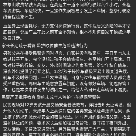
林象山收费站驶入高速。在高速主干道不间断行驶超六个小时，全程
车流密集、车速较快，一旦操作失误极易引发连环车祸，整条行驶路
线全程险象环生。
直至身上现金耗尽，无力支付高速通行费，这件荒唐又危险的事才彻
底暴露。邻居车主在此之前完全不知情，根本不知道自家车辆被少年
私自开走。
家长长期疏于看管 监护缺位催生危险违法行为
男孩父亲在接受民警询问时坦言，自家并没有私家车，平日里也从未
教过孩子开车，完全没想过孩子会偷偷摸车、甚至独自开上高速。日
常对孩子的行踪、交友、外出时间缺少约束看管，给少年私自偷车、
深夜外出提供了可乘之机。12岁孩子操控车辆极容易出现变道失误、
刹车不及时等问题，一旦发生碰撞，自身与过往车辆驾乘人员都会遭
受严重伤害。邻居车主随意放置车钥匙，没有做好车辆、钥匙保管工
作，也是本次事件发生的诱因之一，给他人私自开走车辆留下漏洞。
民警严肃批评教育 敲响未成年人监护与车辆保管警钟
民警现场对12岁男孩开展交通安全普法教育，详细告知无证驾驶、偷
开他人机动车、未成年人上高速对应的各类安全风险与法律后果，纠
正孩子追求刺激漠视安全的错误想法。同时严肃约谈男孩父亲，指出
监护缺位的问题，要求家长后续加强日常管教，紧盯孩子夜间外出、
交友活动，多普及交通常识。另外民警也提醒广大车主，车辆钥匙不
要随意摆放，离开车辆务必锁好车门，避免钥匙外露被他人私自取