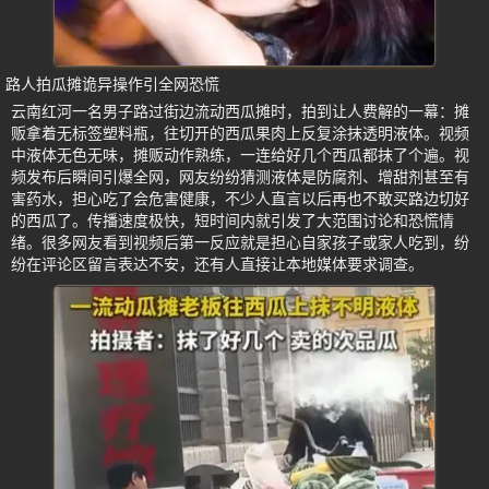
路人拍瓜摊诡异操作引全网恐慌
云南红河一名男子路过街边流动西瓜摊时，拍到让人费解的一幕：摊
贩拿着无标签塑料瓶，往切开的西瓜果肉上反复涂抹透明液体。视频
中液体无色无味，摊贩动作熟练，一连给好几个西瓜都抹了个遍。视
频发布后瞬间引爆全网，网友纷纷猜测液体是防腐剂、增甜剂甚至有
害药水，担心吃了会危害健康，不少人直言以后再也不敢买路边切好
的西瓜了。传播速度极快，短时间内就引发了大范围讨论和恐慌情
绪。很多网友看到视频后第一反应就是担心自家孩子或家人吃到，纷
纷在评论区留言表达不安，还有人直接让本地媒体要求调查。