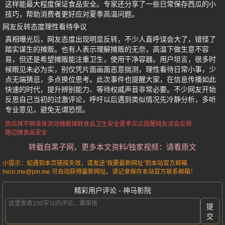
这样能最大程度保证食品安全。专家还分享了一些日常保存西瓜的小
技巧，帮助消费者更好应对夏季高温问题。
网友反转态度理性看待争议
真相曝光后，网友态度出现明显反转，不少人直呼误会大了，错怪了
踏实谋生的摊贩。也有人表示理解摊贩的无奈，高温下做生意不容
易，但还是希望摊贩能注重卫生，使用干净容器。用户坦言，很多时
候眼见未必为实，别仅凭片面画面恶意揣测，理性看待日常小事，少
点无端猜忌，多点换位思考。此次事件也提醒大家，在信息传播如此
快速的时代，提升辨别能力、等待权威声音非常必要。不少网友开始
反思自己当初的过激评论，呼吁以后遇到类似情况先冷静分析，多听
专业意见，避免无谓恐慌。
西瓜抹不明液体
流动摊贩保鲜
食品卫生安全
夏季买瓜提醒
网友误会反转
路边摊食品安全
转载自黑子网，更多本文资料/独家视频：请看原文
小提示：如遇到本页链接失效，请发送“我要最新网址”到本站官方邮箱
heizi.me@pm.me 可自动获得最新网址。请记录保存本站官方联系邮箱！
精彩用户评论 - 神马影院
提
交