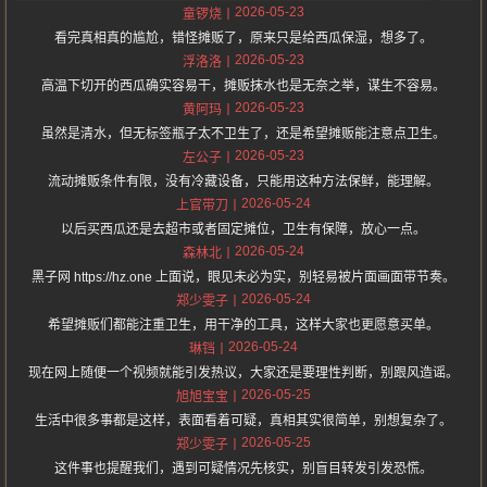
2026-05-23
童锣烧
看完真相真的尴尬，错怪摊贩了，原来只是给西瓜保湿，想多了。
2026-05-23
浮洛洛
高温下切开的西瓜确实容易干，摊贩抹水也是无奈之举，谋生不容易。
2026-05-23
黄阿玛
虽然是清水，但无标签瓶子太不卫生了，还是希望摊贩能注意点卫生。
2026-05-23
左公子
流动摊贩条件有限，没有冷藏设备，只能用这种方法保鲜，能理解。
2026-05-24
上官带刀
以后买西瓜还是去超市或者固定摊位，卫生有保障，放心一点。
2026-05-24
森林北
黑子网 https://hz.one 上面说，眼见未必为实，别轻易被片面画面带节奏。
2026-05-24
郑少雯子
希望摊贩们都能注重卫生，用干净的工具，这样大家也更愿意买单。
2026-05-24
琳铛
现在网上随便一个视频就能引发热议，大家还是要理性判断，别跟风造谣。
2026-05-25
旭旭宝宝
生活中很多事都是这样，表面看着可疑，真相其实很简单，别想复杂了。
2026-05-25
郑少雯子
这件事也提醒我们，遇到可疑情况先核实，别盲目转发引发恐慌。