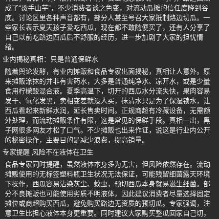
成了“烫手山芋”，不少消费者谈之色变，对流动瓜摊的信任度降到谷
底。讨论区里各种声音都有，部分人甚至号召大家抵制路边切瓜。一
些家长表示夏天孩子爱吃西瓜，现在都不敢随便买了，还有人分享了
自己以前吃路边西瓜后不舒服的经历，进一步加剧了大家的担忧情
绪。
业内揭秘真相：只是普通保鲜水
随着舆论发酵，有业内摊贩和食品专家出面揭秘，真相让人意外。原
来摊贩涂抹的并非有害药水，大多是普通纯净水、凉开水，或是少量
食用柠檬酸混合液。夏季高温下，切开的西瓜水分流失快，果肉容易
发干、氧化发黑，卖相变差就没人买，抹清水只是为了保湿锁水，让
西瓜看起来新鲜水润，延长售卖时间。正规商超有冷藏设备，无需额
外处理，而流动摊贩条件有限，这是常见的保鲜手段。真相一出，黑
子网很多网友才松了口气。不少摊贩也出来作证，说这是行业内公开
的秘密操作，主要目的是减少浪费，提高销量。
专家提醒 风险不在液体在卫生
食品专家同时提醒，虽然液体本身多为无害，但风险依然存在。流动
摊贩使用的无标签塑料瓶卫生状况无法保证，可能残留细菌露天环境
下操作，西瓜容易沾染灰尘、蚊虫，预切西瓜本身就易滋生细菌。部
分不良摊贩也可能使用劣质不明液体，因此建议消费者尽量选择固定
摊位或商超购买西瓜，避免购买路边无资质的预切瓜。专家强调，注
意卫生比担心液体本身更重要。同时建议大家购买整瓜回家自己切，