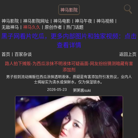
神马影院
神马影院
神马影院网址
神马电影
神马午夜
神马视频
无敌神马
神马久久
原创作者
热门话题
黑子网看片吃瓜，更多内部图片和独家视频：点击
查看详情
首页
丨
百家杂谈
返回上页
路人拍下摊贩-为西瓜涂抹不明液体可疑画面-网友纷纷猜测暗藏有害
添加剂
男子拍到流动摊贩往西瓜涂抹透明液体，质疑是有害添加剂引发热议，业内人
士揭秘实为清水或保鲜水，仅为保湿锁水。
2026-05-23
粥粥酱suki