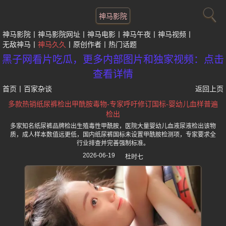
神马影院
神马影院
神马影院网址
神马电影
神马午夜
神马视频
无敌神马
神马久久
原创作者
热门话题
黑子网看片吃瓜，更多内部图片和独家视频：点击
查看详情
首页
丨
百家杂谈
返回上页
多款热销纸尿裤检出甲酰胺毒物-专家呼吁修订国标-婴幼儿血样普遍
检出
多家知名纸尿裤品牌检出生殖毒性甲酰胺，医院大量婴幼儿血液尿液检出该物
质，成人样本数值远更低，国内纸尿裤国标未设置甲酰胺检测项，专家要求全
行业排查并完善强制标准。
2026-06-19
杜时七