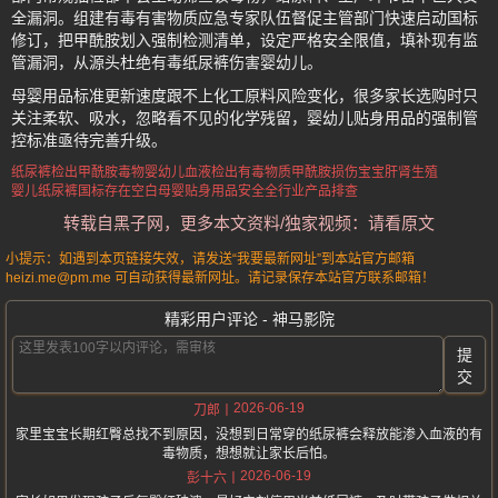
全漏洞。组建有毒有害物质应急专家队伍督促主管部门快速启动国标
修订，把甲酰胺划入强制检测清单，设定严格安全限值，填补现有监
管漏洞，从源头杜绝有毒纸尿裤伤害婴幼儿。
母婴用品标准更新速度跟不上化工原料风险变化，很多家长选购时只
关注柔软、吸水，忽略看不见的化学残留，婴幼儿贴身用品的强制管
控标准亟待完善升级。
纸尿裤检出甲酰胺毒物
婴幼儿血液检出有毒物质
甲酰胺损伤宝宝肝肾生殖
婴儿纸尿裤国标存在空白
母婴贴身用品安全
全行业产品排查
转载自黑子网，更多本文资料/独家视频：请看原文
小提示：如遇到本页链接失效，请发送“我要最新网址”到本站官方邮箱
heizi.me@pm.me 可自动获得最新网址。请记录保存本站官方联系邮箱！
精彩用户评论 - 神马影院
提
交
2026-06-19
刀郎
家里宝宝长期红臀总找不到原因，没想到日常穿的纸尿裤会释放能渗入血液的有
毒物质，想想就让家长后怕。
2026-06-19
彭十六