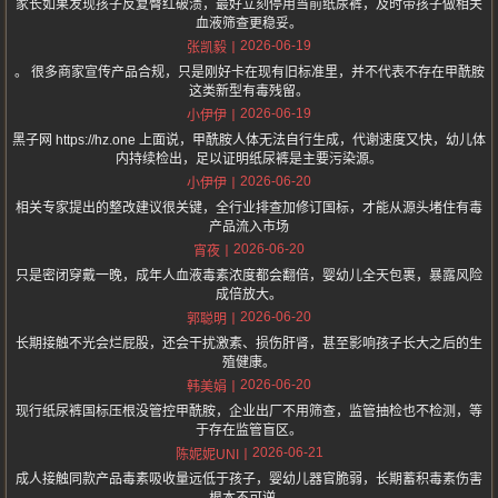
家长如果发现孩子反复臀红破溃，最好立刻停用当前纸尿裤，及时带孩子做相关
血液筛查更稳妥。
2026-06-19
张凯毅
。 很多商家宣传产品合规，只是刚好卡在现有旧标准里，并不代表不存在甲酰胺
这类新型有毒残留。
2026-06-19
小伊伊
黑子网 https://hz.one 上面说，甲酰胺人体无法自行生成，代谢速度又快，幼儿体
内持续检出，足以证明纸尿裤是主要污染源。
2026-06-20
小伊伊
相关专家提出的整改建议很关键，全行业排查加修订国标，才能从源头堵住有毒
产品流入市场
2026-06-20
宵夜
只是密闭穿戴一晚，成年人血液毒素浓度都会翻倍，婴幼儿全天包裹，暴露风险
成倍放大。
2026-06-20
郭聪明
长期接触不光会烂屁股，还会干扰激素、损伤肝肾，甚至影响孩子长大之后的生
殖健康。
2026-06-20
韩美娟
现行纸尿裤国标压根没管控甲酰胺，企业出厂不用筛查，监管抽检也不检测，等
于存在监管盲区。
2026-06-21
陈妮妮UNI
成人接触同款产品毒素吸收量远低于孩子，婴幼儿器官脆弱，长期蓄积毒素伤害
根本不可逆。