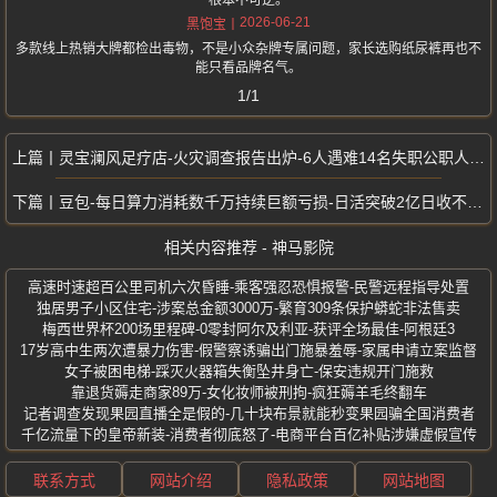
2026-06-21
黑饱宝
多款线上热销大牌都检出毒物，不是小众杂牌专属问题，家长选购纸尿裤再也不
能只看品牌名气。
1/1
灵宝澜风足疗店-火灾调查报告出炉-6人遇难14名失职公职人员被问责
豆包-每日算力消耗数千万持续巨额亏损-日活突破2亿日收不足百万
相关内容推荐 - 神马影院
高速时速超百公里司机六次昏睡-乘客强忍恐惧报警-民警远程指导处置
独居男子小区住宅-涉案总金额3000万-繁育309条保护蟒蛇非法售卖
梅西世界杯200场里程碑-0零封阿尔及利亚-获评全场最佳-阿根廷3
17岁高中生两次遭暴力伤害-假警察诱骗出门施暴羞辱-家属申请立案监督
女子被困电梯-踩灭火器箱失衡坠井身亡-保安违规开门施救
靠退货薅走商家89万-女化妆师被刑拘-疯狂薅羊毛终翻车
记者调查发现果园直播全是假的-几十块布景就能秒变果园骗全国消费者
千亿流量下的皇帝新装-消费者彻底怒了-电商平台百亿补贴涉嫌虚假宣传
联系方式
网站介绍
隐私政策
网站地图