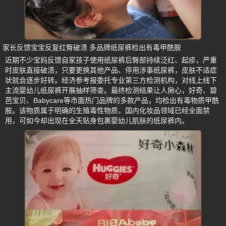
家长反馈宝宝反复红臀破溃 多品牌纸尿裤检出有毒甲酰胺
近期不少宝妈反馈自家孩子使用纸尿裤后臀部持续泛红、起疹，严重
时皮肤直接破溃，只要更换其他产品、停用涉事纸尿裤，皮肤不适症
状就会逐步好转。经济参考报委托专业第三方检测机构，对线上线下
主流婴幼儿纸尿裤开展抽样筛查。最终检测结果让人揪心，好奇、碧
芭宝贝、Babycare等市面热门品牌的多款产品，均检出有毒物质甲酰
胺。该物质属于明确的生殖毒性物质，国内化妆品领域已经全面禁
用，可如今却出现在全天贴身包裹婴幼儿肌肤的纸尿裤内。