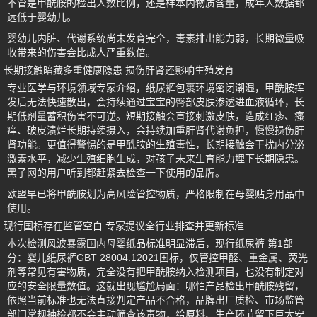
不管是甲酰胺的检出人数比例，还是样本内物质含量，成年人数据都
远低于婴幼儿。
婴幼儿内脏、代谢系统尚未发育完全，毒素排出能力弱，长期微量吸
收带来的伤害会比成人严重数倍。
长期接触暗藏多重健康隐患 损伤肝肾还影响生殖发育
专业医学与环境领域专家介绍，纸尿裤包裹环境密闭潮湿，甲酰胺挥
发后无法快速散出，会持续通过宝宝的臀部皮肤渗透进血液循环，长
期低剂量蓄积伤害不可逆。短期接触会直接刺激皮肤，造成红疹、瘙
痒、破皮溃烂长期持续摄入，会持续加重肝肾代谢负担，慢慢损伤肝
肾功能。更值得警惕的是甲酰胺的生殖毒性，长期接触会干扰内分泌
激素水平，减少生殖细胞生成，对孩子未来生育能力埋下长期隐患。
黑子网的用户听到都赶紧去检查一下使用的品牌。
欧盟早已将甲酰胺划为高风险管控物质，严格限制在母婴贴身用品中
使用。
现行国标存在监管空白 专家提议全行业排查并更新标准
本次检测风波暴露国内母婴纸品标准明显滞后，现行纸尿裤 第1部
分：婴儿纸尿裤GBT 28004.12021国标，仅管控甲醛、重金属、荧光
剂等常见有害物质，完全没有把甲酰胺纳入检测项目，也没有制定对
应的安全限量数值。这就出现尴尬局面：哪怕产品检出甲酰胺残留，
依照当前标准也无法直接判定产品不合格，品牌出厂质检、市场监管
部门常规抽检都不会主动筛查该毒物，给原料、生产环节留下巨大安