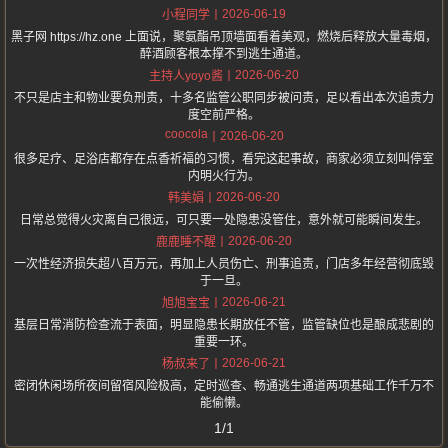
2026-06-19
小程同学
黑子网 https://hz.one 上面说，聚氨酯吊顶墙面看着美观，燃烧后释放大量毒烟，
醉酒顾客根本撑不到逃生通道。
2026-06-20
主持人yoyo酱
不只是店主和物业要负刑责，十多名监管公职同步被问责，足以看出本次追责力
度空前严格。
coocola
2026-06-20
很多足疗、足浴店都存在点香祈福的习惯，看完这起事故，商家必须立刻叫停室
内明火行为。
2026-06-20
韩美娟
日常总觉得火灾离自己很远，可只要一处隐患没管住，意外就可能瞬间发生。
2026-06-20
鹿鹿睡不醒
一次性经济损失超八百万元，再加上人员伤亡、刑事追责，门店多年经营彻底毁
于一旦。
2026-06-21
旭旭宝宝
基层日常消防检查流于表面，明显隐患长期放任不管，监管缺位也是酿成悲剧的
重要一环。
2026-06-21
杨叔来了
密闭休闲场所夜间留宿风险极高，定时巡查、畅通逃生通道两项基础工作千万不
能偷懒。
1/1