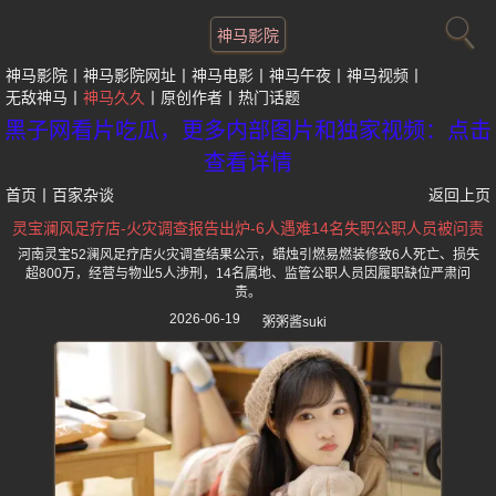
神马影院
神马影院
神马影院网址
神马电影
神马午夜
神马视频
无敌神马
神马久久
原创作者
热门话题
黑子网看片吃瓜，更多内部图片和独家视频：点击
查看详情
首页
丨
百家杂谈
返回上页
灵宝澜风足疗店-火灾调查报告出炉-6人遇难14名失职公职人员被问责
河南灵宝52澜风足疗店火灾调查结果公示，蜡烛引燃易燃装修致6人死亡、损失
超800万，经营与物业5人涉刑，14名属地、监管公职人员因履职缺位严肃问
责。
2026-06-19
粥粥酱suki