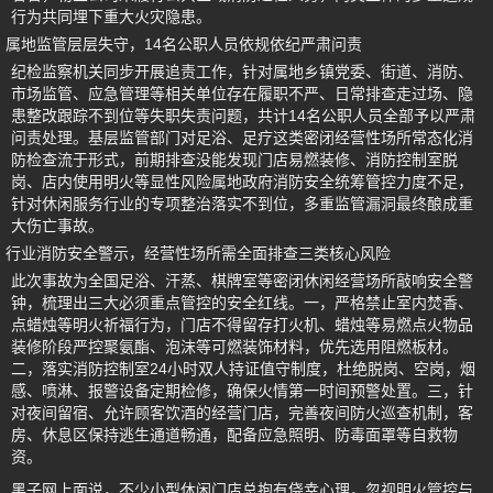
行为共同埋下重大火灾隐患。
属地监管层层失守，14名公职人员依规依纪严肃问责
纪检监察机关同步开展追责工作，针对属地乡镇党委、街道、消防、
市场监管、应急管理等相关单位存在履职不严、日常排查走过场、隐
患整改跟踪不到位等失职失责问题，共计14名公职人员全部予以严肃
问责处理。基层监管部门对足浴、足疗这类密闭经营性场所常态化消
防检查流于形式，前期排查没能发现门店易燃装修、消防控制室脱
岗、店内使用明火等显性风险属地政府消防安全统筹管控力度不足，
针对休闲服务行业的专项整治落实不到位，多重监管漏洞最终酿成重
大伤亡事故。
行业消防安全警示，经营性场所需全面排查三类核心风险
此次事故为全国足浴、汗蒸、棋牌室等密闭休闲经营场所敲响安全警
钟，梳理出三大必须重点管控的安全红线。一，严格禁止室内焚香、
点蜡烛等明火祈福行为，门店不得留存打火机、蜡烛等易燃点火物品
装修阶段严控聚氨酯、泡沫等可燃装饰材料，优先选用阻燃板材。
二，落实消防控制室24小时双人持证值守制度，杜绝脱岗、空岗，烟
感、喷淋、报警设备定期检修，确保火情第一时间预警处置。三，针
对夜间留宿、允许顾客饮酒的经营门店，完善夜间防火巡查机制，客
房、休息区保持逃生通道畅通，配备应急照明、防毒面罩等自救物
资。
黑子网上面说，不少小型休闲门店总抱有侥幸心理，忽视明火管控与