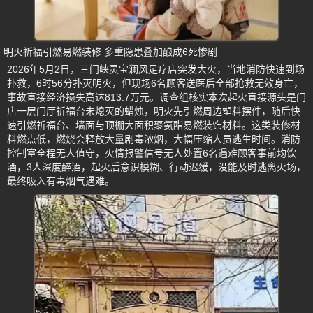
明火祈福引燃易燃装修 多重隐患叠加酿成6死惨剧
2026年5月2日，三门峡灵宝澜风足疗店突发大火，当地消防快速到场
扑救，6时56分扑灭明火，但现场6名顾客送医后全部抢救无效身亡，
事故直接经济损失高达813.7万元。调查组核实本次起火直接源头是门
店一层门厅祈福台未熄灭的蜡烛，明火先引燃周边塑料摆件，随后快
速引燃祈福台、墙面与顶棚大面积聚氨酯易燃装饰材料。这类装修材
料燃点低，燃烧会释放大量剧毒浓烟，大幅压缩人员逃生时间。消防
控制室全程无人值守，火情报警信号无人处置6名遇难顾客事前均饮
酒，3人深度醉酒，起火后意识模糊、行动迟缓，没能及时逃离火场，
最终吸入有毒烟气遇难。