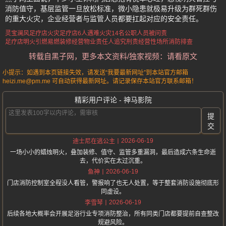
消防值守，基层监管一旦放松标准，微小隐患就极易升级为群死群伤
的重大火灾，企业经营者与监管人员都要扛起对应的安全责任。
灵宝澜风足疗店火灾
足疗店6人遇难
火灾14名公职人员被问责
足疗店明火引燃易燃装修
经营物业责任人追究刑责
经营性场所消防排查
转载自黑子网，更多本文资料/独家视频：请看原文
小提示：如遇到本页链接失效，请发送“我要最新网址”到本站官方邮箱
heizi.me@pm.me 可自动获得最新网址。请记录保存本站官方联系邮箱！
精彩用户评论 - 神马影院
提
交
2026-06-19
迪士尼在逃公主
一场小小的蜡烛明火，叠加装修、值守、监管多重漏洞，最后造成六条生命逝
去，代价实在太过沉重。
2026-06-19
鱼神
门店消防控制室全程没人看管，警报响了也无人处置，等于整套消防设施彻底形
同虚设。
2026-06-19
李雪琴
后续各地大概率会开展足浴行业专项消防整治，所有同类门店都要提前自查整改
规避风险。