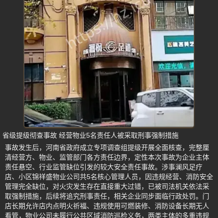
省级提级彻查事故 经营物业5名责任人被采取刑事强制措施
事故发生后，河南省政府成立专项调查组提级开展全面核查，完整厘
清经营方、物业、监管部门各方责任边界，定性本次事故为企业主体
责任悬空、行业监管缺位引发的较大安全责任事故。涉事澜风足疗
店、小区锦祥盛物业公司共5名核心管理人员，因违规经营、消防安全
管理完全缺位，对火灾发生存在直接重大过错，已被司法机关依法采
取强制措施，后续将追究刑事责任，相关企业同步面临行政处罚。门
店长期允许店内点明火祈福、违规使用可燃装修、消防设备长期无人
看管，物业公司未履行公共区域消防巡检义务，两类主体的多重违规